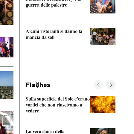
“Odis
guerra delle palestre
Che s
strum
Alcuni ristoranti si danno la
mancia da soli
Fla
hes
Sulla superficie del Sole c’erano
Il fi
vortici che non riuscivamo a
facen
vedere
dentr
La vera storia della
Il vi