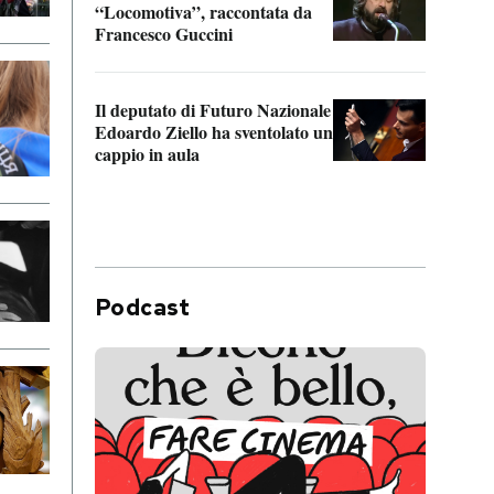
“Locomotiva”, raccontata da
inseg
Francesco Guccini
Khers
Il deputato di Futuro Nazionale
La pl
Edoardo Ziello ha sventolato un
da P
cappio in aula
Podcast