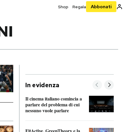
Abbonati
Shop
Regala
NI
In evidenza
Il cinema italiano comincia a
A cos
parlare del problema di cui
nessuno vuole parlare
Cosa 
FitActive, GreenTheory e la