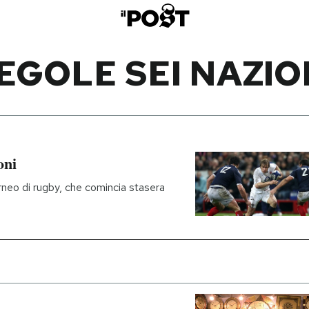
EGOLE SEI NAZIO
oni
rneo di rugby, che comincia stasera