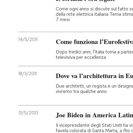
Come ogni anno si discute sul fatto se
PODCAST
della rete elettrica italiana Terna stima
7 mesi
NEWSLETTER
14/5/2011
Come funziona l’Eurofestiv
I MIEI PREFERITI
Dopo tredici anni, l'Italia torna a par
televisiva per eccellenza
SHOP
18/3/2011
Dove va l’architettura in E
Due architetti, un regista e un design
CALENDARIO
vivremo tra qualche anno
AREA PERSONALE
31/5/2013
Joe Biden in America Latin
Entra
Il vicepresidente degli Stati Uniti ha vis
favela colorata di Santa Marta, a Rio 