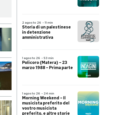
2 agosto 26
-
11 min
Storia di un palestinese
in detenzione
amministrativa
1 agosto 26
-
53 min
Policoro (Matera) – 23
marzo 1988 – Prima parte
1 agosto 26
-
24 min
Morning Weekend – Il
musicista preferito del
vostro musicista
preferito, e altre storie