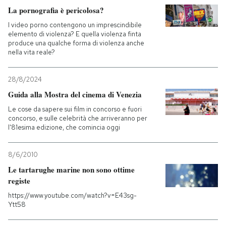
La pornografia è pericolosa?
PODCAST
I video porno contengono un imprescindibile
elemento di violenza? E quella violenza finta
produce una qualche forma di violenza anche
nella vita reale?
NEWSLETTER
28/8/2024
I MIEI PREFERITI
Guida alla Mostra del cinema di Venezia
Le cose da sapere sui film in concorso e fuori
concorso, e sulle celebrità che arriveranno per
SHOP
l'81esima edizione, che comincia oggi
CALENDARIO
8/6/2010
Le tartarughe marine non sono ottime
registe
AREA PERSONALE
https://www.youtube.com/watch?v=E43sg-
Ytt58
Entra