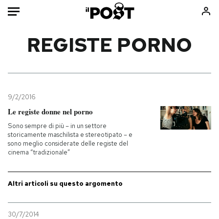
Auto
REGISTE PORNO
HOME
Italia
Moda
Mondo
Libri
9/2/2016
Politica
Consumismi
Le registe donne nel porno
Tecnologia
Storie/Idee
Sono sempre di più – in un settore
storicamente maschilista e stereotipato – e
Internet
Ok Boomer!
sono meglio considerate delle registe del
Scienza
Media
cinema “tradizionale”
Cultura
Europa
Economia
Altrecose
Altri articoli su questo argomento
Sport
Mondiali calcio 2026
30/7/2014