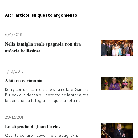
PODCAST
Altri articoli su questo argomento
NEWSLETTER
6/4/2018
Nella famiglia reale spagnola non tira
un’aria bellissima
I MIEI PREFERITI
11/10/2013
SHOP
Abiti da cerimonia
Kerry con una camicia che si fa notare, Sandra
CALENDARIO
Bullock e la donna più potente della storia, tra
le persone da fotografare questa settimana
AREA PERSONALE
29/12/2011
Lo stipendio di Juan Carlos
Entra
Quanto denaro riceve il re di Spagna? E il