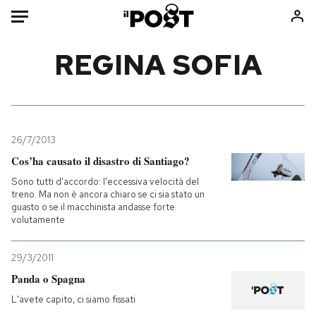
Auto
REGINA SOFIA
HOME
Italia
Moda
Mondo
Libri
26/7/2013
Politica
Consumismi
Cos’ha causato il disastro di Santiago?
Tecnologia
Storie/Idee
Sono tutti d'accordo: l'eccessiva velocità del
treno. Ma non è ancora chiaro se ci sia stato un
Internet
Ok Boomer!
guasto o se il macchinista andasse forte
Scienza
Media
volutamente
Cultura
Europa
29/3/2011
Economia
Altrecose
Panda o Spagna
Sport
Mondiali calcio 2026
L'avete capito, ci siamo fissati