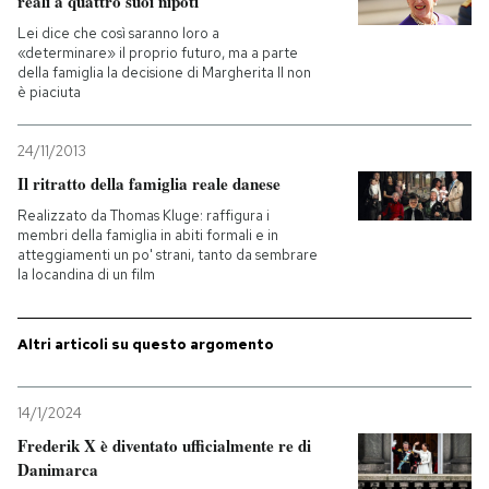
reali a quattro suoi nipoti
Lei dice che così saranno loro a
PODCAST
«determinare» il proprio futuro, ma a parte
della famiglia la decisione di Margherita II non
è piaciuta
NEWSLETTER
24/11/2013
Il ritratto della famiglia reale danese
I MIEI PREFERITI
Realizzato da Thomas Kluge: raffigura i
membri della famiglia in abiti formali e in
atteggiamenti un po' strani, tanto da sembrare
SHOP
la locandina di un film
CALENDARIO
Altri articoli su questo argomento
AREA PERSONALE
14/1/2024
Frederik X è diventato ufficialmente re di
Entra
Danimarca