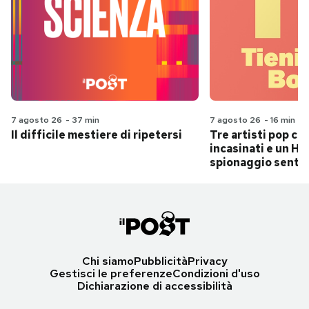
7 agosto 26
-
37 min
7 agosto 26
-
16 min
Il difficile mestiere di ripetersi
Tre artisti pop ch
incasinati e un Hit
spionaggio senti
Chi siamo
Pubblicità
Privacy
Gestisci le preferenze
Condizioni d'uso
Dichiarazione di accessibilità