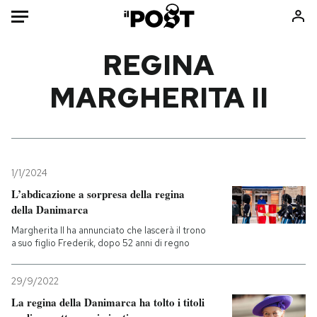
Auto
REGINA
MARGHERITA II
HOME
Italia
Moda
Mondo
Libri
Politica
Consumismi
1/1/2024
Tecnologia
Storie/Idee
L’abdicazione a sorpresa della regina
Internet
Ok Boomer!
della Danimarca
Scienza
Media
Margherita II ha annunciato che lascerà il trono
Cultura
Europa
a suo figlio Frederik, dopo 52 anni di regno
Economia
Altrecose
29/9/2022
Sport
Mondiali calcio 2026
La regina della Danimarca ha tolto i titoli