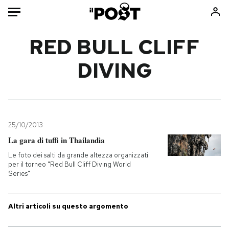
Auto
RED BULL CLIFF
DIVING
HOME
Italia
Moda
Mondo
Libri
Politica
Consumismi
25/10/2013
Tecnologia
Storie/Idee
La gara di tuffi in Thailandia
Internet
Ok Boomer!
Le foto dei salti da grande altezza organizzati
Scienza
Media
per il torneo "Red Bull Cliff Diving World
Series"
Cultura
Europa
Economia
Altrecose
Sport
Mondiali calcio 2026
Altri articoli su questo argomento