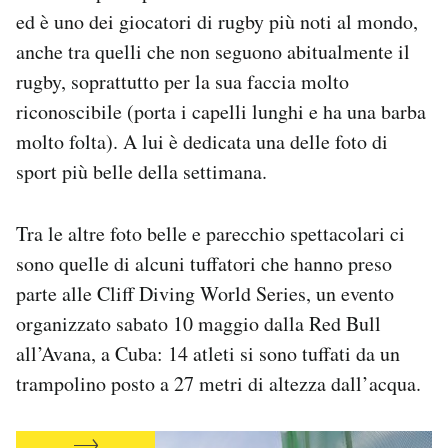
Notifiche mobile
ed è uno dei giocatori di rugby più noti al mondo,
Regala il Post
anche tra quelli che non seguono abitualmente il
Hai bisogno di aiuto?
rugby, soprattutto per la sua faccia molto
Esci
riconoscibile (porta i capelli lunghi e ha una barba
molto folta). A lui è dedicata una delle foto di
sport più belle della settimana.
Tra le altre foto belle e parecchio spettacolari ci
sono quelle di alcuni tuffatori che hanno preso
parte alle Cliff Diving World Series, un evento
organizzato sabato 10 maggio dalla Red Bull
all’Avana, a Cuba: 14 atleti si sono tuffati da un
trampolino posto a 27 metri di altezza dall’acqua.