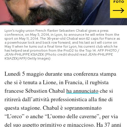
FOTO
PODCAST
NEWSLETTER
Lyon's rugby union French flanker Sebastien Chabal gives a press
conference, on May 5, 2014, in Lyon, to announce he will retire from the
sport on May 11, 2014. The 36-year-old Chabal won 62 caps for France as
a powerhouse lock and back row forward, and his last act will come on
May 11 when he turns out a final time for Lyon, his current club which he
I MIEI PREFERITI
has helped seal promotion from the ProD2 to the Top 14. AFP PHOTO /
JEAN-PHILIPPE KSIAZEK (Photo credit should read JEAN-PHILIPPE
KSIAZEK/AFP/Getty Images)
SHOP
Lunedì 5 maggio durante una conferenza stampa
che si è tenuta a Lione, in Francia, il rugbista
CALENDARIO
francese Sébastien Chabal
ha annunciato
che si
ritirerà dall’attività professionistica alla fine di
AREA PERSONALE
questa stagione. Chabal è soprannominato
“L’orco” o anche “L’uomo delle caverne”, per via
Area Personale
del suo aspetto primitivo e minaccioso. Ha 37 anni
Newsletter