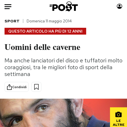
Auto
SPORT
Domenica 11 maggio 2014
QUESTO ARTICOLO HA PIÙ DI
12 ANNI
HOME
Uomini delle caverne
Italia
Moda
Mondo
Libri
Ma anche lanciatori del disco e tuffatori molto
Politica
Consumismi
coraggiosi, tra le migliori foto di sport della
Tecnologia
Storie/Idee
settimana
Internet
Ok Boomer!
Condividi
Scienza
Media
Cultura
Europa
Economia
Altrecose
Sport
Mondiali calcio 2026
LE
ALTRE