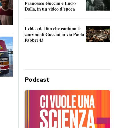
Francesco Guccini e Lucio
“Loco
Dalla, in un video d’epoca
Franc
I video dei fan che cantano le
Il de
canzoni di Guccini in via Paolo
Edoar
Fabbri 43
cappi
Podcast