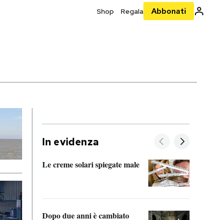
Abbonati
Shop
Regala
In evidenza
Le creme solari spiegate male
FitAc
guerr
Dopo due anni è cambiato
A cos