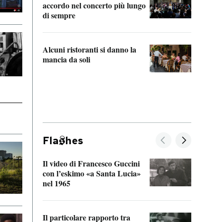
accordo nel concerto più lungo
di sempre
Il ci
parla
Alcuni ristoranti si danno la
nessu
mancia da soli
Fla
hes
Il video di Francesco Guccini
Sulla
con l’eskimo «a Santa Lucia»
vorti
nel 1965
veder
Il particolare rapporto tra
La ve