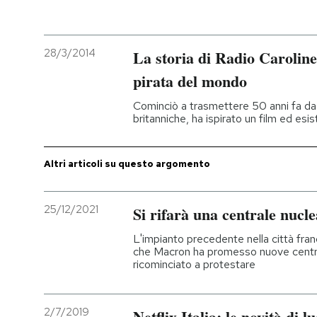
PODCAST
28/3/2014
La storia di Radio Caroline
NEWSLETTER
pirata del mondo
Cominciò a trasmettere 50 anni fa da 
britanniche, ha ispirato un film ed esi
I MIEI PREFERITI
Altri articoli su questo argomento
SHOP
25/12/2021
Si rifarà una centrale nucl
CALENDARIO
L'impianto precedente nella città fra
che Macron ha promesso nuove centrali
AREA PERSONALE
ricominciato a protestare
Entra
2/7/2019
Netflix Italia: le novità di lu