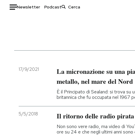
Newsletter
Podcast
Auto
HOME
Italia
Moda
Mondo
Libri
Politica
Consumismi
17/9/2021
La micronazione su una pia
Tecnologia
Storie/Idee
metallo, nel mare del Nord
Internet
Ok Boomer!
È il Principato di Sealand: si trova su 
Scienza
Media
britannica che fu occupata nel 1967 per
Cultura
Europa
Economia
Altrecose
5/5/2018
Il ritorno delle radio pirata
Sport
Mondiali calcio 2026
Non sono vere radio, ma video di Yo
ore su 24 e che negli ultimi anni sono