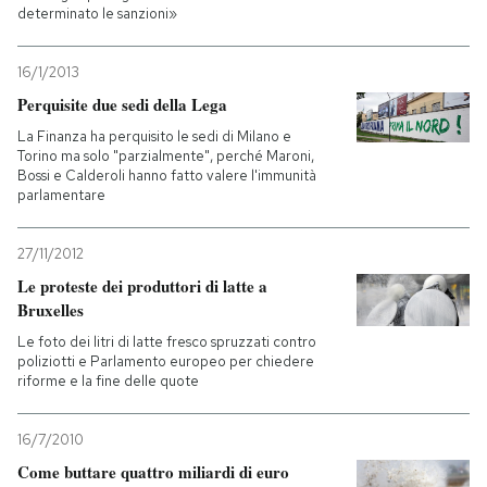
determinato le sanzioni»
PODCAST
16/1/2013
Perquisite due sedi della Lega
NEWSLETTER
La Finanza ha perquisito le sedi di Milano e
Torino ma solo "parzialmente", perché Maroni,
Bossi e Calderoli hanno fatto valere l'immunità
I MIEI PREFERITI
parlamentare
27/11/2012
SHOP
Le proteste dei produttori di latte a
Bruxelles
CALENDARIO
Le foto dei litri di latte fresco spruzzati contro
poliziotti e Parlamento europeo per chiedere
riforme e la fine delle quote
AREA PERSONALE
16/7/2010
Entra
Come buttare quattro miliardi di euro