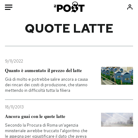
Auto
QUOTE LATTE
HOME
Italia
Moda
Mondo
Libri
9/11/2022
Politica
Consumismi
Quanto è aumentato il prezzo del latte
Tecnologia
Storie/Idee
Già di molto e potrebbe salire ancora a causa
dei rincari dei costi di produzione, che stanno
Internet
Ok Boomer!
mettendo in difficoltà tutta la filiera
Scienza
Media
Cultura
Europa
18/11/2013
Economia
Altrecose
Ancora guai con le quote latte
Sport
Mondiali calcio 2026
Secondo la Procura di Roma un'agenzia
ministeriale avrebbe truccato l'algoritmo che
le assegna per «giustificare il dato che aveva