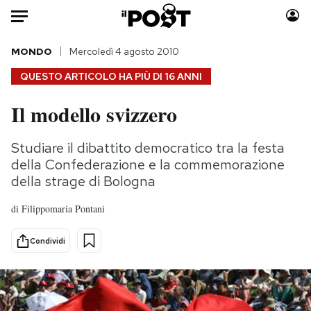
Auto
MONDO
Mercoledì 4 agosto 2010
QUESTO ARTICOLO HA PIÙ DI
16 ANNI
HOME
Il modello svizzero
Italia
Moda
Mondo
Libri
Studiare il dibattito democratico tra la festa
Politica
Consumismi
della Confederazione e la commemorazione
Tecnologia
Storie/Idee
della strage di Bologna
Internet
Ok Boomer!
di
Filippomaria Pontani
Scienza
Media
Cultura
Europa
Condividi
Economia
Altrecose
Sport
Mondiali calcio 2026