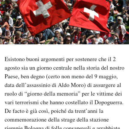
PODCAST
NEWSLETTER
I MIEI PREFERITI
Esistono buoni argomenti per sostenere che il 2
agosto sia un giorno centrale nella storia del nostro
SHOP
Paese, ben degno (certo non meno del 9 maggio,
data dell’assassinio di Aldo Moro) di assurgere al
CALENDARIO
ruolo di “giorno della memoria” per le vittime dei
vari terrorismi che hanno costellato il Dopoguerra.
AREA PERSONALE
De facto è già così, poiché da trent’anni la
commemorazione della strage della stazione
Area Personale
Newsletter
riempie Bologna di folle consapevoli e arrabbiate,