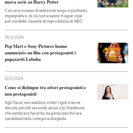
nuova serie su Harry Potter
Con un processo di selezione lungo e piuttosto
PODCAST
impegnativo, di cui non si sanno troppe cose
per via delle clausole di riservatezza di HBO
NEWSLETTER
19/3/2026
Pop Mart e Sony Pictures hanno
I MIEI PREFERITI
annunciato un film con protagonisti i
pupazzetti Labubu
SHOP
12/3/2024
Come si distingue tra attori protagonisti e
CALENDARIO
non protagonisti
Agli Oscar non esistono criteri rigidi e se ne
discute perché secondo alcuni Lily Gladstone,
AREA PERSONALE
che sembrava favorita, ha perso perché era
candidata nella categoria sbagliata
Entra