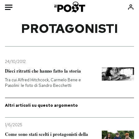
Auto
PROTAGONISTI
HOME
Italia
Moda
Mondo
Libri
24/10/2012
Politica
Consumismi
Dieci ritratti che hanno fatto la storia
Tecnologia
Storie/Idee
Tra cui Alfred Hitchcock, Carmelo Bene e
Pasolini: le foto di Sandro Becchetti
Internet
Ok Boomer!
Scienza
Media
Altri articoli su questo argomento
Cultura
Europa
Economia
Altrecose
Sport
Mondiali calcio 2026
1/6/2025
Come sono stati scelti i protagonisti della