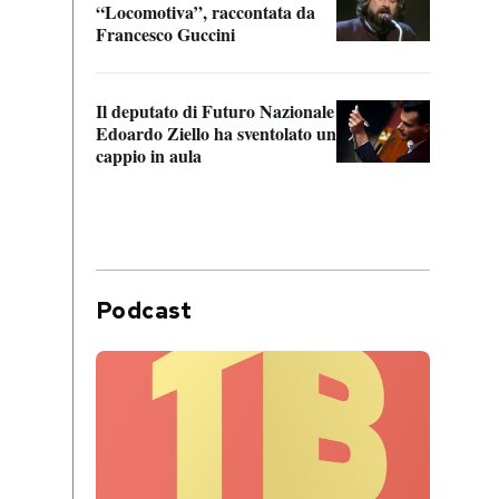
“Locomotiva”, raccontata da
inseg
Francesco Guccini
Khers
Il deputato di Futuro Nazionale
La pl
Edoardo Ziello ha sventolato un
da P
cappio in aula
Podcast