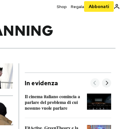
Abbonati
Shop
Regala
ANNING
In evidenza
Il cinema italiano comincia a
A cos
parlare del problema di cui
nessuno vuole parlare
Cosa 
FitActive, GreenTheory e la