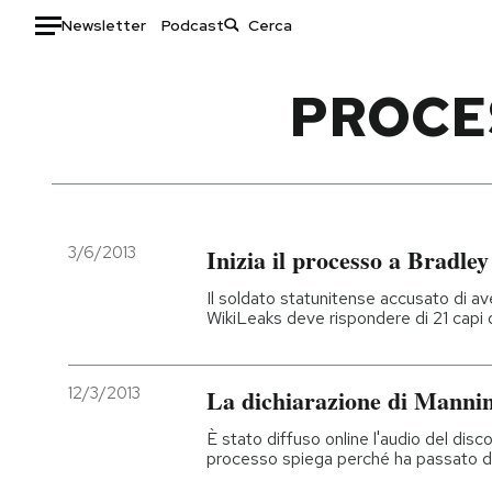
Newsletter
Podcast
Auto
PROCE
HOME
Italia
Moda
Mondo
Libri
Politica
Consumismi
3/6/2013
Inizia il processo a Bradl
Tecnologia
Storie/Idee
Il soldato statunitense accusato di a
Internet
Ok Boomer!
WikiLeaks deve rispondere di 21 capi d
Scienza
Media
Cultura
Europa
12/3/2013
La dichiarazione di Mannin
Economia
Altrecose
È stato diffuso online l'audio del disc
Sport
Mondiali calcio 2026
processo spiega perché ha passato do