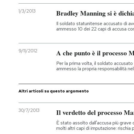
1/3/2013
Bradley Manning si è dichi
PODCAST
Il soldato statunitense accusato di a
ammesso 10 dei 22 capi di accusa contr
NEWSLETTER
9/11/2012
A che punto è il processo 
I MIEI PREFERITI
Per la prima volta, il soldato accusat
ammesso la propria responsabilità nella
SHOP
CALENDARIO
Altri articoli su questo argomento
AREA PERSONALE
30/7/2013
Il verdetto del processo M
È stato assolto dall'accusa più grave
Entra
molti altri capi di imputazione: rischia 