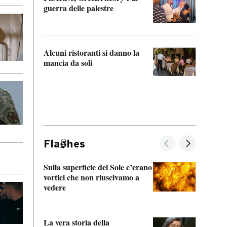
“Odis
guerra delle palestre
Che s
strum
Alcuni ristoranti si danno la
mancia da soli
Fla
hes
Sulla superficie del Sole c’erano
Il fi
vortici che non riuscivamo a
facen
vedere
dentr
La vera storia della
Il vi