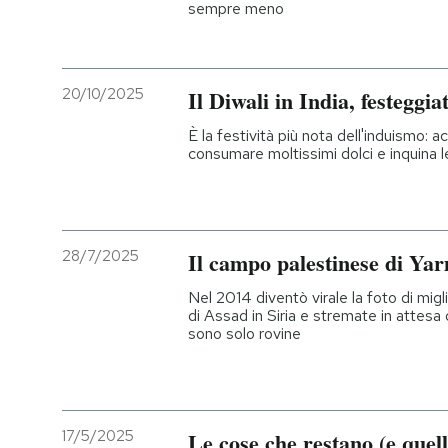
sempre meno
20/10/2025
Il Diwali in India, festeggia
È la festività più nota dell'induismo: 
consumare moltissimi dolci e inquina le c
28/7/2025
Il campo palestinese di Ya
Nel 2014 diventò virale la foto di migl
di Assad in Siria e stremate in attesa d
sono solo rovine
17/5/2025
Le cose che restano (e quel