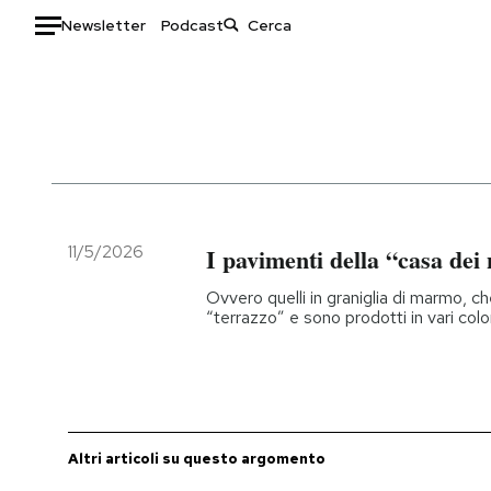
Newsletter
Podcast
Auto
HOME
Italia
Moda
Mondo
Libri
Politica
Consumismi
11/5/2026
I pavimenti della “casa de
Tecnologia
Storie/Idee
Ovvero quelli in graniglia di marmo, 
Internet
Ok Boomer!
“terrazzo” e sono prodotti in vari colo
Scienza
Media
Cultura
Europa
Economia
Altrecose
Sport
Mondiali calcio 2026
Altri articoli su questo argomento