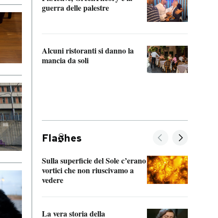
“Odis
guerra delle palestre
Che s
strum
Alcuni ristoranti si danno la
mancia da soli
Fla
hes
Sulla superficie del Sole c’erano
Il fi
vortici che non riuscivamo a
facen
vedere
dentr
La vera storia della
Il vi