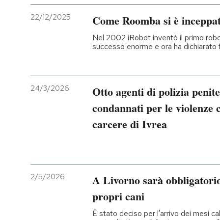
22/12/2025
Come Roomba si è inceppa
PODCAST
Nel 2002 iRobot inventò il primo robot
successo enorme e ora ha dichiarato 
NEWSLETTER
I MIEI PREFERITI
24/3/2026
Otto agenti di polizia penite
condannati per le violenze c
SHOP
carcere di Ivrea
CALENDARIO
2/5/2026
A Livorno sarà obbligatorio
AREA PERSONALE
propri cani
Entra
È stato deciso per l'arrivo dei mesi ca