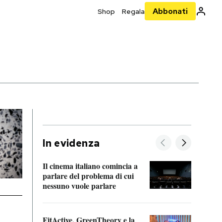
Abbonati
Shop
Regala
In evidenza
Il cinema italiano comincia a
A cos
parlare del problema di cui
nessuno vuole parlare
Cosa 
FitActive, GreenTheory e la