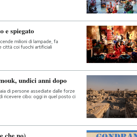
to e spiegato
accende milioni di lampade, fa
ittà coi fuochi artificiali
rmouk, undici anni dopo
iaia di persone assediate dalle forze
i ricevere cibo: oggi in quel posto ci
le che no)