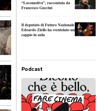
“Locomotiva”, raccontata da
inseg
Francesco Guccini
Khers
Il deputato di Futuro Nazionale
La pl
Edoardo Ziello ha sventolato un
da P
cappio in aula
Podcast