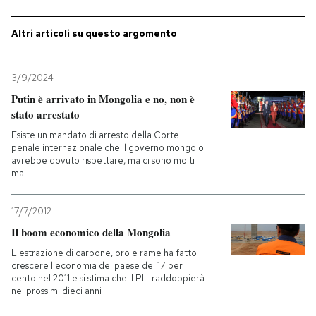
PODCAST
Altri articoli su questo argomento
NEWSLETTER
3/9/2024
Putin è arrivato in Mongolia e no, non è
stato arrestato
I MIEI PREFERITI
Esiste un mandato di arresto della Corte
penale internazionale che il governo mongolo
avrebbe dovuto rispettare, ma ci sono molti
SHOP
ma
17/7/2012
CALENDARIO
Il boom economico della Mongolia
L'estrazione di carbone, oro e rame ha fatto
AREA PERSONALE
crescere l'economia del paese del 17 per
cento nel 2011 e si stima che il PIL raddoppierà
Entra
nei prossimi dieci anni