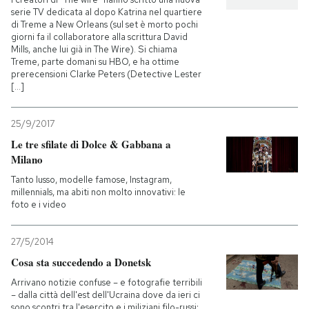
serie TV dedicata al dopo Katrina nel quartiere
di Treme a New Orleans (sul set è morto pochi
PODCAST
giorni fa il collaboratore alla scrittura David
Mills, anche lui già in The Wire). Si chiama
Treme, parte domani su HBO, e ha ottime
NEWSLETTER
prerecensioni Clarke Peters (Detective Lester
[...]
I MIEI PREFERITI
25/9/2017
Le tre sfilate di Dolce & Gabbana a
Milano
SHOP
Tanto lusso, modelle famose, Instagram,
millennials, ma abiti non molto innovativi: le
foto e i video
CALENDARIO
27/5/2014
AREA PERSONALE
Cosa sta succedendo a Donetsk
Arrivano notizie confuse – e fotografie terribili
Entra
– dalla città dell'est dell'Ucraina dove da ieri ci
sono scontri tra l'esercito e i miliziani filo-russi: