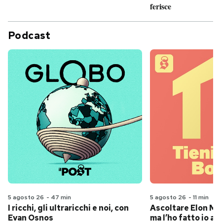
ferisce
Podcast
5 agosto 26
-
47 min
5 agosto 26
-
11 min
I ricchi, gli ultraricchi e noi, con
Ascoltare Elon Mus
Evan Osnos
ma l’ho fatto io al