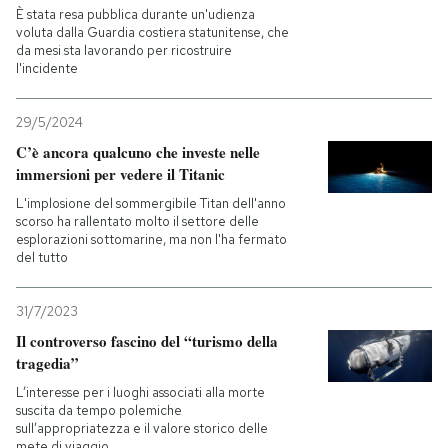
È stata resa pubblica durante un'udienza
voluta dalla Guardia costiera statunitense, che
PODCAST
da mesi sta lavorando per ricostruire
l'incidente
NEWSLETTER
29/5/2024
C’è ancora qualcuno che investe nelle
immersioni per vedere il Titanic
I MIEI PREFERITI
L'implosione del sommergibile Titan dell'anno
scorso ha rallentato molto il settore delle
SHOP
esplorazioni sottomarine, ma non l'ha fermato
del tutto
CALENDARIO
31/7/2023
Il controverso fascino del “turismo della
tragedia”
AREA PERSONALE
L’interesse per i luoghi associati alla morte
suscita da tempo polemiche
Entra
sull’appropriatezza e il valore storico delle
mete di viaggio