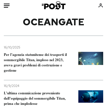
Auto
OCEANGATE
HOME
Italia
Moda
Mondo
Libri
16/10/2025
Politica
Consumismi
Per l’agenzia statunitense dei trasporti il
sommergibile Titan, imploso nel 2023,
Tecnologia
Storie/Idee
aveva gravi problemi di costruzione e
Internet
Ok Boomer!
gestione
Scienza
Media
Cultura
Europa
16/9/2024
Economia
Altrecose
L’ultima comunicazione proveniente
Sport
Mondiali calcio 2026
dall’equipaggio del sommergibile Titan,
prima che implodesse