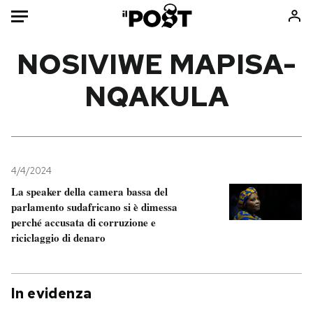
Auto
NOSIVIWE MAPISA-
NQAKULA
HOME
Italia
Moda
Mondo
Libri
Politica
Consumismi
4/4/2024
Tecnologia
Storie/Idee
La speaker della camera bassa del
Internet
Ok Boomer!
parlamento sudafricano si è dimessa
Scienza
Media
perché accusata di corruzione e
riciclaggio di denaro
Cultura
Europa
Economia
Altrecose
Sport
Mondiali calcio 2026
In evidenza