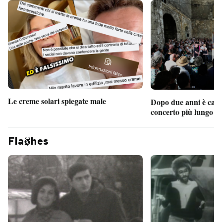
PODCAST
NEWSLETTER
I MIEI PREFERITI
Le creme solari spiegate male
Dopo due anni è camb
concerto più lungo d
SHOP
Fla
hes
CALENDARIO
AREA PERSONALE
Entra