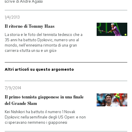
scrive di Andre Agassi
PODCAST
1/4/2013
Il ritorno di Tommy Haas
NEWSLETTER
La storia e le foto del tennista tedesco che a
35 anni ha battuto Djokovic, numero uno al
mondo, nell'ennesima rimonta di una gran
carriera «tutta un su e un giù»
I MIEI PREFERITI
Altri articoli su questo argomento
SHOP
7/9/2014
CALENDARIO
Il primo tennista giapponese in una finale
del Grande Slam
AREA PERSONALE
Kei Nishikori ha battuto il numero 1 Novak
Djokovic nella semifinale degli US Open: e non
Entra
ci speravano nemmeno i giapponesi