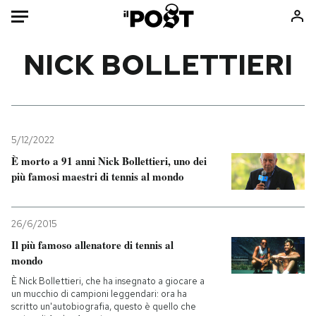
Auto
NICK BOLLETTIERI
HOME
Italia
Moda
Mondo
Libri
5/12/2022
Politica
Consumismi
È morto a 91 anni Nick Bollettieri, uno dei
più famosi maestri di tennis al mondo
Tecnologia
Storie/Idee
Internet
Ok Boomer!
Scienza
Media
26/6/2015
Cultura
Europa
Il più famoso allenatore di tennis al
mondo
Economia
Altrecose
Sport
Mondiali calcio 2026
È Nick Bollettieri, che ha insegnato a giocare a
un mucchio di campioni leggendari: ora ha
scritto un'autobiografia, questo è quello che