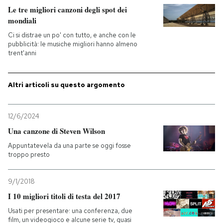
Le tre migliori canzoni degli spot dei
mondiali
PODCAST
Ci si distrae un po' con tutto, e anche con le
pubblicità: le musiche migliori hanno almeno
NEWSLETTER
trent'anni
Altri articoli su questo argomento
I MIEI PREFERITI
12/6/2024
SHOP
Una canzone di Steven Wilson
Appuntatevela da una parte se oggi fosse
CALENDARIO
troppo presto
9/1/2018
AREA PERSONALE
I 10 migliori titoli di testa del 2017
Entra
Usati per presentare: una conferenza, due
film, un videogioco e alcune serie tv, quasi