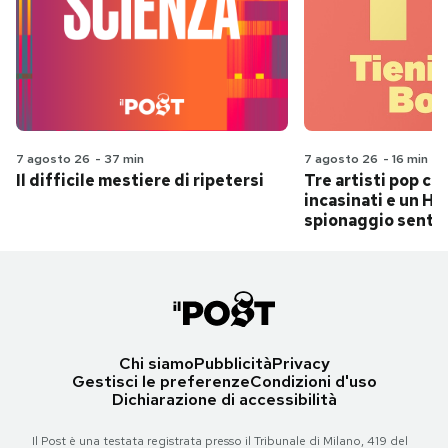
7 agosto 26
-
37 min
7 agosto 26
-
16 min
Il difficile mestiere di ripetersi
Tre artisti pop ch
incasinati e un Hit
spionaggio senti
Chi siamo
Pubblicità
Privacy
Gestisci le preferenze
Condizioni d'uso
Dichiarazione di accessibilità
Il Post è una testata registrata presso il Tribunale di Milano, 419 del