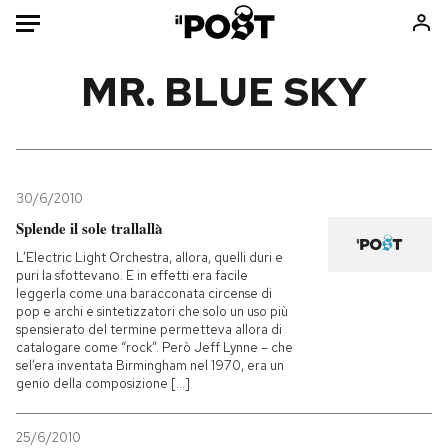
Auto
MR. BLUE SKY
HOME
Italia
Moda
Mondo
Libri
30/6/2010
Politica
Consumismi
Splende il sole trallallà
Tecnologia
Storie/Idee
L’Electric Light Orchestra, allora, quelli duri e
puri la sfottevano. E in effetti era facile
Internet
Ok Boomer!
leggerla come una baracconata circense di
Scienza
Media
pop e archi e sintetizzatori che solo un uso più
spensierato del termine permetteva allora di
Cultura
Europa
catalogare come “rock”. Però Jeff Lynne – che
sel’era inventata Birmingham nel 1970, era un
Economia
Altrecose
genio della composizione [...]
Sport
Mondiali calcio 2026
25/6/2010