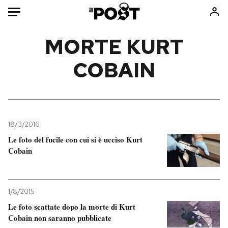
Auto
MORTE KURT
COBAIN
HOME
Italia
Moda
Mondo
Libri
Politica
Consumismi
18/3/2016
Tecnologia
Storie/Idee
Le foto del fucile con cui si è ucciso Kurt
Internet
Ok Boomer!
Cobain
Scienza
Media
Cultura
Europa
Economia
Altrecose
1/8/2015
Sport
Mondiali calcio 2026
Le foto scattate dopo la morte di Kurt
Cobain non saranno pubblicate