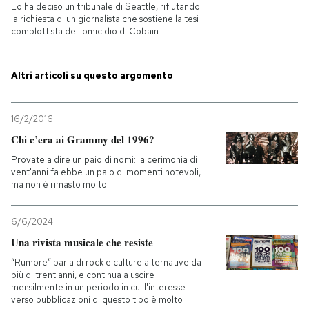
Lo ha deciso un tribunale di Seattle, rifiutando
la richiesta di un giornalista che sostiene la tesi
PODCAST
complottista dell'omicidio di Cobain
NEWSLETTER
Altri articoli su questo argomento
I MIEI PREFERITI
16/2/2016
Chi c’era ai Grammy del 1996?
Provate a dire un paio di nomi: la cerimonia di
SHOP
vent'anni fa ebbe un paio di momenti notevoli,
ma non è rimasto molto
CALENDARIO
6/6/2024
Una rivista musicale che resiste
AREA PERSONALE
“Rumore” parla di rock e culture alternative da
più di trent'anni, e continua a uscire
Entra
mensilmente in un periodo in cui l'interesse
verso pubblicazioni di questo tipo è molto