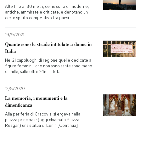
Alte fino a 180 metri, ce ne sono di moderne,
antiche, ammirate e criticate, e denotano un
PODCAST
certo spirito competitivo tra paesi
NEWSLETTER
19/9/2021
Quante sono le strade intitolate a donne in
Italia
I MIEI PREFERITI
Nei 21 capoluoghi di regione quelle dedicate a
figure femminili che non sono sante sono meno
di mille, sulle oltre 24mila totali
SHOP
12/8/2020
CALENDARIO
La memoria, i monumenti e la
dimenticanza
Alla periferia di Cracovia, si ergeva nella
AREA PERSONALE
piazza principale (oggi chiamata Piazza
Reagan) una statua di Lenin [Continua]
Entra