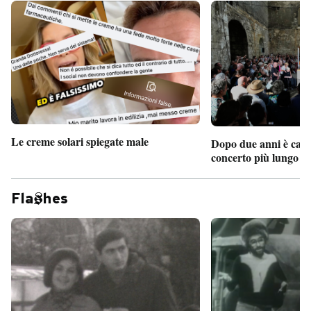
Le creme solari spiegate male
Dopo due anni è camb
concerto più lungo d
Fla
hes