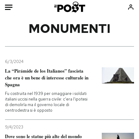
Auto
MONUMENTI
HOME
Italia
Moda
Mondo
Libri
6/3/2024
Politica
Consumismi
La “Pirámide de los Italianos” fascista
che ora è un bene di interesse culturale in
Tecnologia
Storie/Idee
Spagna
Internet
Ok Boomer!
Fu costruita nel 1939 per omaggiare i soldati
Scienza
Media
italiani uccisi nella guerra civile: c'era l'ipotesi
di demolirla ma il governo locale di
Cultura
Europa
centrodestra si è opposto
Economia
Altrecose
Sport
Mondiali calcio 2026
9/4/2023
Dove sono le statue più alte del mondo