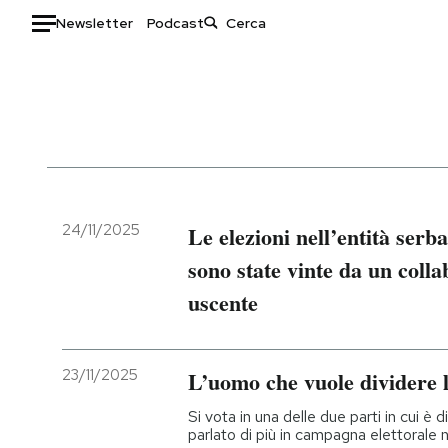
Newsletter
Podcast
Auto
HOME
Italia
Moda
Mondo
Libri
Politica
Consumismi
24/11/2025
Le elezioni nell’entità ser
Tecnologia
Storie/Idee
sono state vinte da un coll
Internet
Ok Boomer!
uscente
Scienza
Media
Cultura
Europa
Economia
Altrecose
23/11/2025
L’uomo che vuole dividere 
Sport
Mondiali calcio 2026
Si vota in una delle due parti in cui è d
parlato di più in campagna elettorale n