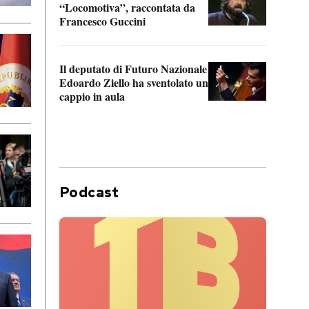
“Locomotiva”, raccontata da
inseg
Francesco Guccini
Khers
Il deputato di Futuro Nazionale
La pl
Edoardo Ziello ha sventolato un
da P
cappio in aula
Podcast