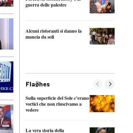
“Odis
guerra delle palestre
Che s
strum
Alcuni ristoranti si danno la
mancia da soli
Fla
hes
Sulla superficie del Sole c’erano
Il fi
vortici che non riuscivamo a
facen
vedere
dentr
La vera storia della
Il vi