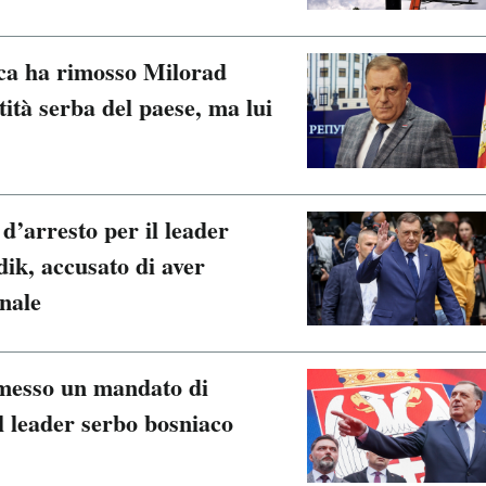
aca ha rimosso Milorad
tità serba del paese, ma lui
d’arresto per il leader
ik, accusato di aver
onale
messo un mandato di
il leader serbo bosniaco