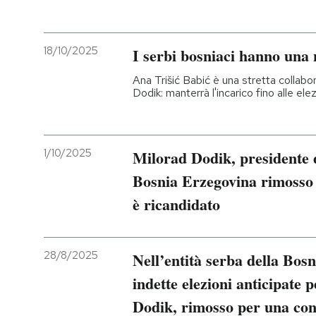
PODCAST
18/10/2025
I serbi bosniaci hanno una 
NEWSLETTER
Ana Trišić Babić è una stretta collabor
Dodik: manterrà l'incarico fino alle ele
I MIEI PREFERITI
1/10/2025
Milorad Dodik, presidente d
SHOP
Bosnia Erzegovina rimosso 
è ricandidato
CALENDARIO
28/8/2025
Nell’entità serba della Bos
AREA PERSONALE
indette elezioni anticipate 
Entra
Dodik, rimosso per una co