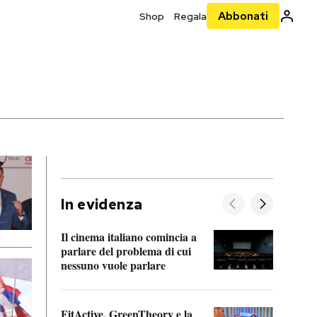
Abbonati
Shop
Regala
In evidenza
Il cinema italiano comincia a
A cos
parlare del problema di cui
nessuno vuole parlare
Cosa 
FitActive, GreenTheory e la