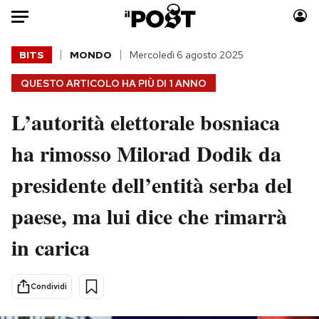
Auto
BITS
MONDO
Mercoledì 6 agosto 2025
QUESTO ARTICOLO HA PIÙ DI
1 ANNO
HOME
L’autorità elettorale bosniaca
Italia
Moda
Mondo
Libri
ha rimosso Milorad Dodik da
Politica
Consumismi
presidente dell’entità serba del
Tecnologia
Storie/Idee
Internet
Ok Boomer!
paese, ma lui dice che rimarrà
Scienza
Media
in carica
Cultura
Europa
Economia
Altrecose
Sport
Mondiali calcio 2026
Condividi