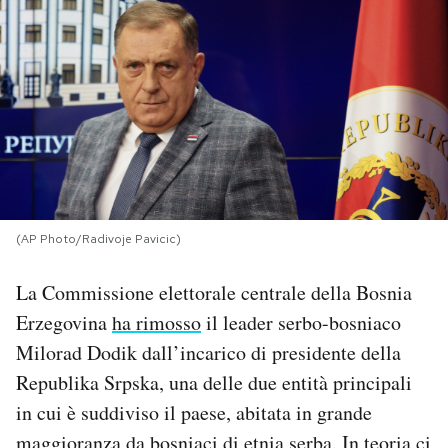
PODCAST
NEWSLETTER
I MIEI PREFERITI
SHOP
(AP Photo/Radivoje Pavicic)
La Commissione elettorale centrale della Bosnia
CALENDARIO
Erzegovina
ha rimosso
il leader serbo-bosniaco
Milorad Dodik dall’incarico di presidente della
AREA PERSONALE
Republika Srpska, una delle due entità principali
in cui è suddiviso il paese, abitata in grande
Area Personale
Newsletter
maggioranza da bosniaci di etnia serba. In teoria ci