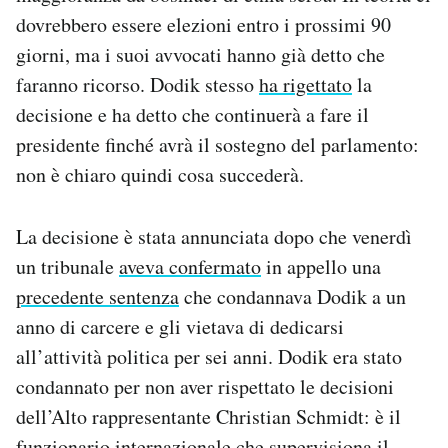
Notifiche mobile
dovrebbero essere elezioni entro i prossimi 90
Regala il Post
giorni, ma i suoi avvocati hanno già detto che
Hai bisogno di aiuto?
faranno ricorso. Dodik stesso
ha rigettato
la
Esci
decisione e ha detto che continuerà a fare il
presidente finché avrà il sostegno del parlamento:
non è chiaro quindi cosa succederà.
La decisione è stata annunciata dopo che venerdì
un tribunale
aveva confermato
in appello una
precedente sentenza
che condannava Dodik a un
anno di carcere e gli vietava di dedicarsi
all’attività politica per sei anni. Dodik era stato
condannato per non aver rispettato le decisioni
dell’Alto rappresentante Christian Schmidt: è il
funzionario internazionale che supervisiona il