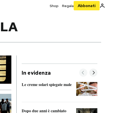
Abbonati
Shop
Regala
ELA
In evidenza
Le creme solari spiegate male
FitAc
guerr
Dopo due anni è cambiato
A cos