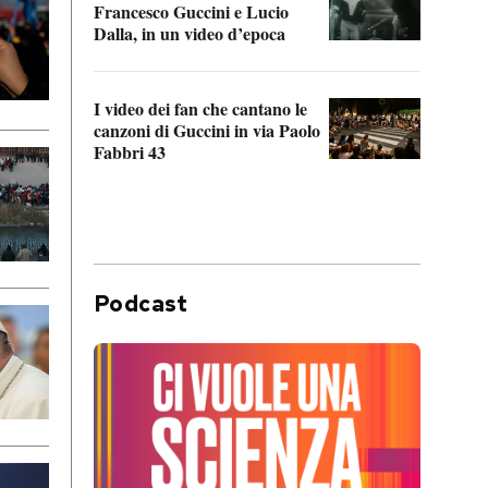
Francesco Guccini e Lucio
“Loco
Dalla, in un video d’epoca
Franc
I video dei fan che cantano le
Il de
canzoni di Guccini in via Paolo
Edoar
Fabbri 43
cappi
Podcast