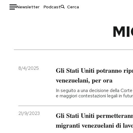
Newsletter
Podcast
Auto
MI
HOME
Italia
Moda
Mondo
Libri
Politica
Consumismi
8/4/2025
Gli Stati Uniti potranno rip
Tecnologia
Storie/Idee
venezuelani, per ora
Internet
Ok Boomer!
In seguito a una decisione della Cor
Scienza
Media
e maggiori contestazioni legali in futu
Cultura
Europa
Economia
Altrecose
21/9/2023
Gli Stati Uniti permetteran
Sport
Mondiali calcio 2026
migranti venezuelani di lav