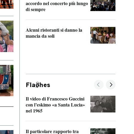
accordo nel concerto più lungo
di sempre
Il ci
parla
Alcuni ristoranti si danno la
nessu
mancia da soli
Fla
hes
Il video di Francesco Guccini
Sulla
con l’eskimo «a Santa Lucia»
vorti
nel 1965
veder
Il particolare rapporto tra
La ve