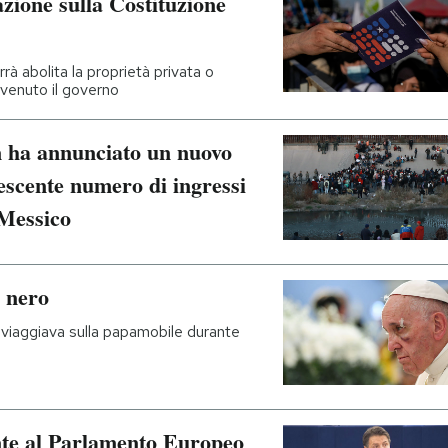
azione sulla Costituzione
rà abolita la proprietà privata o
venuto il governo
n ha annunciato un nuovo
rescente numero di ingressi
l Messico
o nero
 viaggiava sulla papamobile durante
nte al Parlamento Europeo