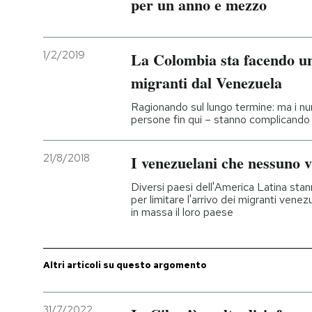
per un anno e mezzo
PODCAST
1/2/2019
La Colombia sta facendo un
NEWSLETTER
migranti dal Venezuela
Ragionando sul lungo termine: ma i nu
persone fin qui – stanno complicando 
I MIEI PREFERITI
21/8/2018
I venezuelani che nessuno v
SHOP
Diversi paesi dell'America Latina stan
per limitare l'arrivo dei migranti vene
CALENDARIO
in massa il loro paese
AREA PERSONALE
Altri articoli su questo argomento
Entra
31/7/2022