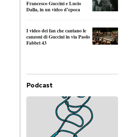
Francesco Guccini e Lucio
“Loco
Dalla, in un video d’epoca
Franc
I video dei fan che cantano le
Il de
canzoni di Guccini in via Paolo
Edoar
Fabbri 43
cappi
Podcast