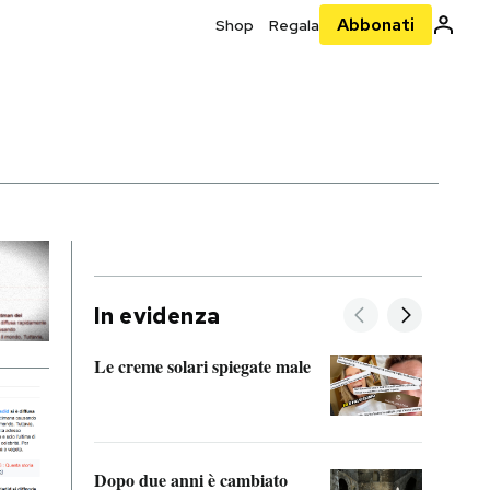
Abbonati
Shop
Regala
In evidenza
Le creme solari spiegate male
FitAc
guerr
Dopo due anni è cambiato
A cos