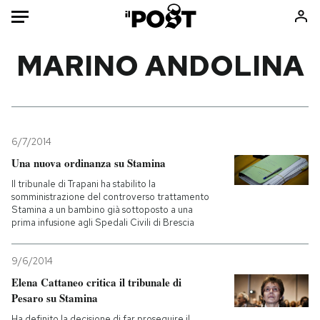
Auto
MARINO ANDOLINA
HOME
Italia
Moda
Mondo
Libri
6/7/2014
Politica
Consumismi
Una nuova ordinanza su Stamina
Tecnologia
Storie/Idee
Il tribunale di Trapani ha stabilito la
somministrazione del controverso trattamento
Internet
Ok Boomer!
Stamina a un bambino già sottoposto a una
Scienza
Media
prima infusione agli Spedali Civili di Brescia
Cultura
Europa
9/6/2014
Economia
Altrecose
Elena Cattaneo critica il tribunale di
Sport
Mondiali calcio 2026
Pesaro su Stamina
Ha definito la decisione di far proseguire il