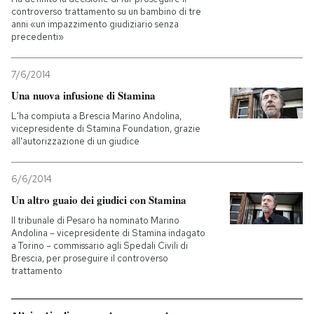
controverso trattamento su un bambino di tre
anni «un impazzimento giudiziario senza
PODCAST
precedenti»
NEWSLETTER
7/6/2014
Una nuova infusione di Stamina
L'ha compiuta a Brescia Marino Andolina,
I MIEI PREFERITI
vicepresidente di Stamina Foundation, grazie
all'autorizzazione di un giudice
SHOP
6/6/2014
Un altro guaio dei giudici con Stamina
CALENDARIO
Il tribunale di Pesaro ha nominato Marino
Andolina – vicepresidente di Stamina indagato
a Torino – commissario agli Spedali Civili di
AREA PERSONALE
Brescia, per proseguire il controverso
trattamento
Entra