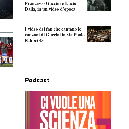
Francesco Guccini e Lucio
“Loco
Dalla, in un video d’epoca
Franc
I video dei fan che cantano le
Il de
canzoni di Guccini in via Paolo
Edoar
Fabbri 43
cappi
Podcast