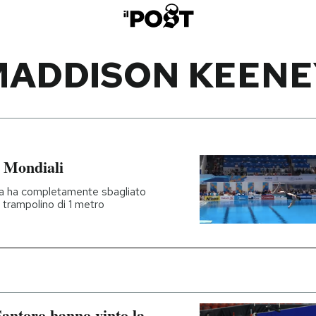
MADDISON KEENE
i Mondiali
na ha completamente sbagliato
l trampolino di 1 metro
Santoro hanno vinto la