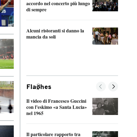
accordo nel concerto più lungo
di sempre
Il ci
parla
Alcuni ristoranti si danno la
nessu
mancia da soli
Fla
hes
Il video di Francesco Guccini
Sulla
con l’eskimo «a Santa Lucia»
vorti
nel 1965
veder
Il particolare rapporto tra
La ve