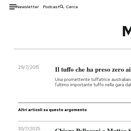
Newsletter
Podcast
Auto
HOME
Italia
Moda
Mondo
Libri
Politica
Consumismi
29/7/2015
Il tuffo che ha preso zero a
Tecnologia
Storie/Idee
Una promettente tuffatrice australia
Internet
Ok Boomer!
l'ultimo importante tuffo nella gara da
Scienza
Media
Cultura
Europa
Economia
Altrecose
Altri articoli su questo argomento
Sport
Mondiali calcio 2026
30/7/2025
Chiara Pellacani e Matteo 