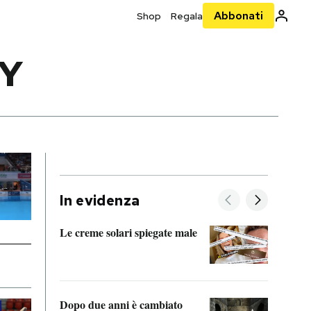
Abbonati
Shop
Regala
Y
In evidenza
Le creme solari spiegate male
FitAc
guerr
Dopo due anni è cambiato
A cos