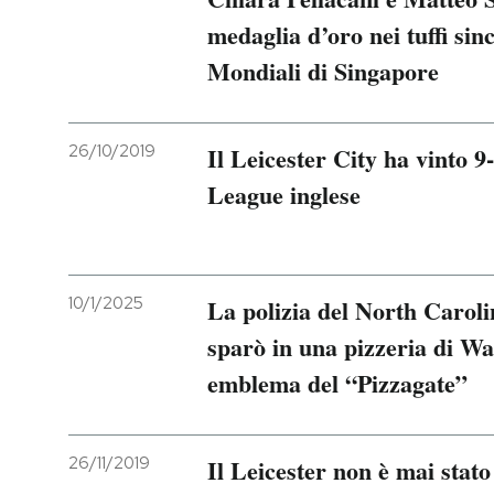
medaglia d’oro nei tuffi sin
PODCAST
Mondiali di Singapore
NEWSLETTER
26/10/2019
Il Leicester City ha vinto 9
League inglese
I MIEI PREFERITI
SHOP
10/1/2025
La polizia del North Caroli
CALENDARIO
sparò in una pizzeria di W
emblema del “Pizzagate”
AREA PERSONALE
Entra
26/11/2019
Il Leicester non è mai stato 