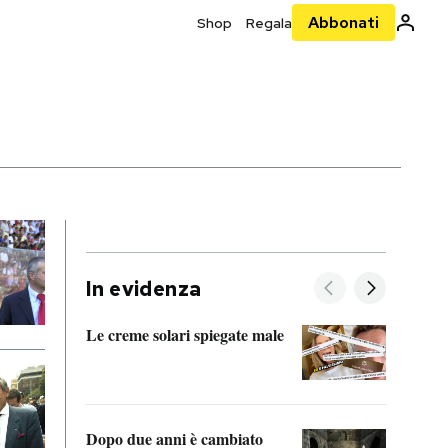
Abbonati
Shop
Regala
In evidenza
Le creme solari spiegate male
FitAc
guerr
Dopo due anni è cambiato
A cos