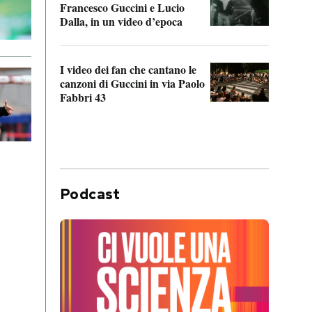
Francesco Guccini e Lucio
“Loco
Dalla, in un video d’epoca
Franc
I video dei fan che cantano le
Il de
canzoni di Guccini in via Paolo
Edoar
Fabbri 43
cappi
Podcast