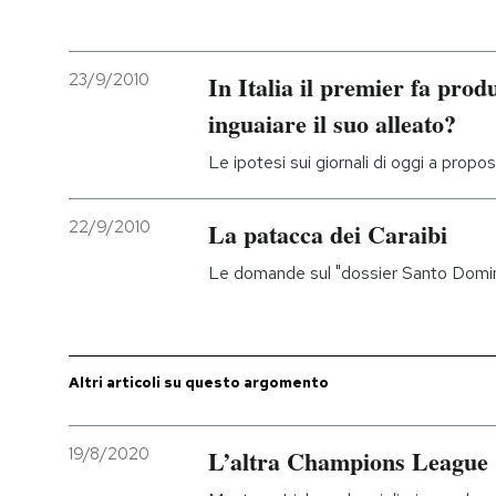
PODCAST
23/9/2010
In Italia il premier fa prod
inguaiare il suo alleato?
NEWSLETTER
Le ipotesi sui giornali di oggi a propo
I MIEI PREFERITI
22/9/2010
La patacca dei Caraibi
SHOP
Le domande sul "dossier Santo Domingo
CALENDARIO
Altri articoli su questo argomento
AREA PERSONALE
19/8/2020
L’altra Champions League
Entra