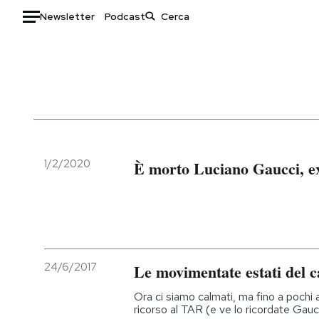
Newsletter
Podcast
Auto
HOME
Italia
Moda
Mondo
Libri
Politica
Consumismi
1/2/2020
È morto Luciano Gaucci, ex
Tecnologia
Storie/Idee
Internet
Ok Boomer!
Scienza
Media
Cultura
Europa
Economia
Altrecose
24/6/2017
Le movimentate estati del ca
Sport
Mondiali calcio 2026
Ora ci siamo calmati, ma fino a pochi a
ricorso al TAR (e ve lo ricordate Gauc