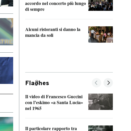
accordo nel concerto più lungo
di sempre
Il ci
parla
Alcuni ristoranti si danno la
nessu
mancia da soli
Fla
hes
Il video di Francesco Guccini
Sulla
con l’eskimo «a Santa Lucia»
vorti
nel 1965
veder
Il particolare rapporto tra
La ve