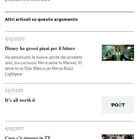
PODCAST
Altri articoli su questo argomento
NEWSLETTER
11/12/2020
Disney ha grossi piani per il futuro
I MIEI PREFERITI
Ha annunciato le nuove uscite dei prossimi
anni, tra cui nuovi film e serie tv Marvel, 10
serie tv su Star Wars e un film su Buzz
SHOP
Lightyear
23/7/2011
CALENDARIO
It’s all worth it
AREA PERSONALE
Entra
4/10/2017
Cosa c’è stasera in TV