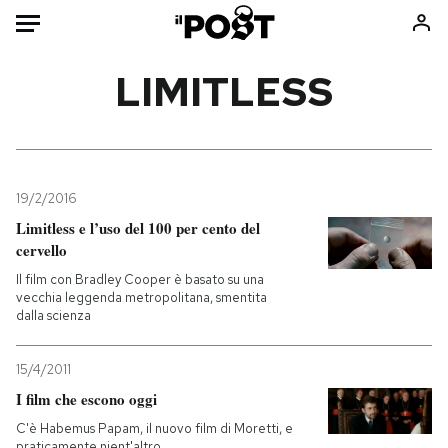
Auto
LIMITLESS
HOME
Italia
Moda
Mondo
Libri
19/2/2016
Politica
Consumismi
Limitless e l’uso del 100 per cento del
cervello
Tecnologia
Storie/Idee
Il film con Bradley Cooper è basato su una
Internet
Ok Boomer!
vecchia leggenda metropolitana, smentita
Scienza
Media
dalla scienza
Cultura
Europa
Economia
Altrecose
15/4/2011
I film che escono oggi
Sport
Mondiali calcio 2026
C'è Habemus Papam, il nuovo film di Moretti, e
praticamente nient'altro