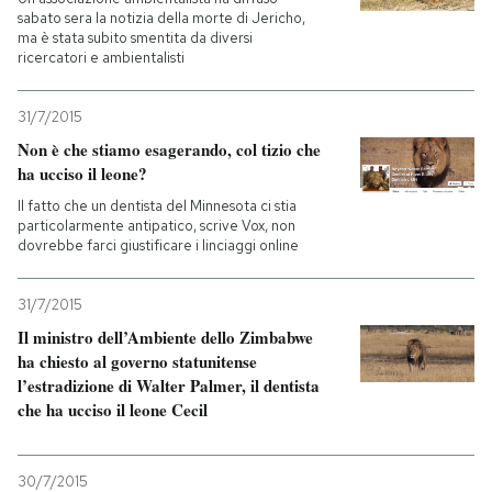
sabato sera la notizia della morte di Jericho,
ma è stata subito smentita da diversi
PODCAST
ricercatori e ambientalisti
NEWSLETTER
31/7/2015
Non è che stiamo esagerando, col tizio che
ha ucciso il leone?
I MIEI PREFERITI
Il fatto che un dentista del Minnesota ci stia
particolarmente antipatico, scrive Vox, non
dovrebbe farci giustificare i linciaggi online
SHOP
31/7/2015
CALENDARIO
Il ministro dell’Ambiente dello Zimbabwe
ha chiesto al governo statunitense
l’estradizione di Walter Palmer, il dentista
AREA PERSONALE
che ha ucciso il leone Cecil
Entra
30/7/2015