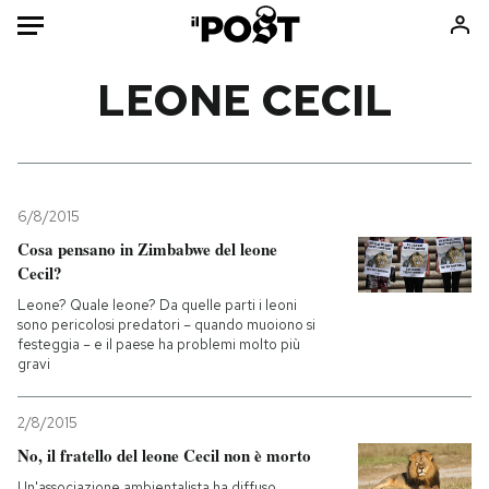
Auto
LEONE CECIL
HOME
Italia
Moda
Mondo
Libri
6/8/2015
Politica
Consumismi
Cosa pensano in Zimbabwe del leone
Cecil?
Tecnologia
Storie/Idee
Leone? Quale leone? Da quelle parti i leoni
Internet
Ok Boomer!
sono pericolosi predatori – quando muoiono si
Scienza
Media
festeggia – e il paese ha problemi molto più
gravi
Cultura
Europa
Economia
Altrecose
2/8/2015
Sport
Mondiali calcio 2026
No, il fratello del leone Cecil non è morto
Un'associazione ambientalista ha diffuso