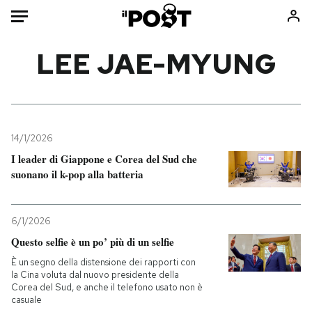
Auto
LEE JAE-MYUNG
HOME
Italia
Moda
Mondo
Libri
14/1/2026
Politica
Consumismi
I leader di Giappone e Corea del Sud che
suonano il k-pop alla batteria
Tecnologia
Storie/Idee
Internet
Ok Boomer!
Scienza
Media
6/1/2026
Cultura
Europa
Questo selfie è un po’ più di un selfie
Economia
Altrecose
È un segno della distensione dei rapporti con
la Cina voluta dal nuovo presidente della
Sport
Mondiali calcio 2026
Corea del Sud, e anche il telefono usato non è
casuale