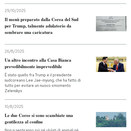
29/10/2025
PODCAST
Il menù preparato dalla Corea del Sud
per Trump, talmente adulatorio da
NEWSLETTER
sembrare una caricatura
I MIEI PREFERITI
26/8/2025
Un altro incontro alla Casa Bianca
prevedibilmente imprevedibile
SHOP
È stato quello fra Trump e il presidente
sudcoreano Lee Jae-myung, che ha fatto di
tutto per evitare un nuovo «momento
CALENDARIO
Zelensky»
10/8/2025
AREA PERSONALE
Le due Coree si sono scambiate una
Entra
gentilezza al confine
Non si sentiranno più né ululati di animali né