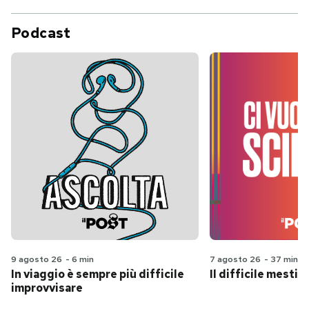
Podcast
9 agosto 26
-
6 min
7 agosto 26
-
37 min
In viaggio è sempre più difficile
Il difficile mestie
improvvisare