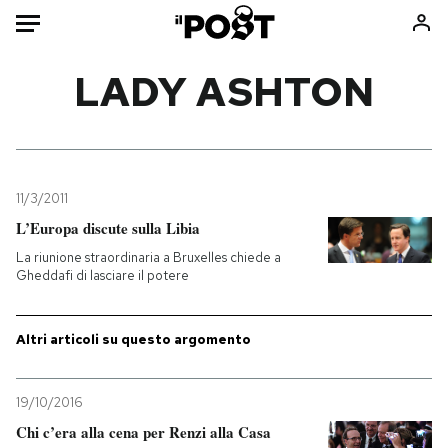
Auto
LADY ASHTON
HOME
Italia
Moda
Mondo
Libri
11/3/2011
Politica
Consumismi
L’Europa discute sulla Libia
Tecnologia
Storie/Idee
La riunione straordinaria a Bruxelles chiede a
Gheddafi di lasciare il potere
Internet
Ok Boomer!
Scienza
Media
Altri articoli su questo argomento
Cultura
Europa
Economia
Altrecose
Sport
Mondiali calcio 2026
19/10/2016
Chi c’era alla cena per Renzi alla Casa