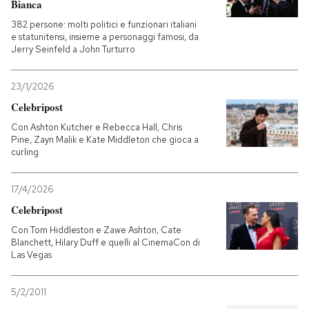
Bianca
382 persone: molti politici e funzionari italiani
PODCAST
e statunitensi, insieme a personaggi famosi, da
Jerry Seinfeld a John Turturro
NEWSLETTER
23/1/2026
Celebripost
I MIEI PREFERITI
Con Ashton Kutcher e Rebecca Hall, Chris
Pine, Zayn Malik e Kate Middleton che gioca a
curling
SHOP
17/4/2026
Celebripost
CALENDARIO
Con Tom Hiddleston e Zawe Ashton, Cate
Blanchett, Hilary Duff e quelli al CinemaCon di
AREA PERSONALE
Las Vegas
Entra
5/2/2011