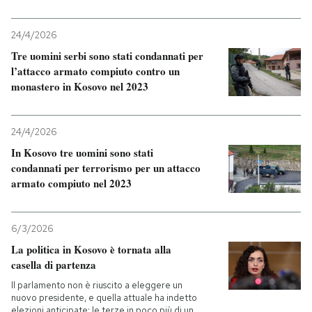
PODCAST
24/4/2026
Tre uomini serbi sono stati condannati per
l’attacco armato compiuto contro un
NEWSLETTER
monastero in Kosovo nel 2023
I MIEI PREFERITI
24/4/2026
In Kosovo tre uomini sono stati
SHOP
condannati per terrorismo per un attacco
armato compiuto nel 2023
CALENDARIO
6/3/2026
La politica in Kosovo è tornata alla
AREA PERSONALE
casella di partenza
Il parlamento non è riuscito a eleggere un
Entra
nuovo presidente, e quella attuale ha indetto
elezioni anticipate: le terze in poco più di un