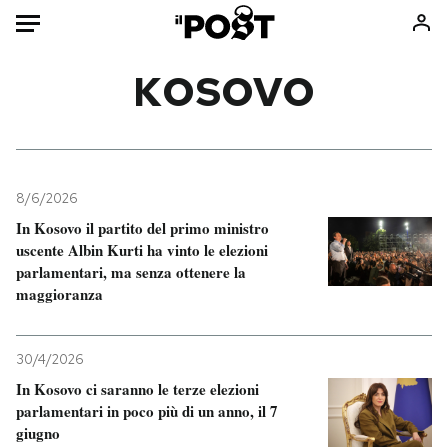
Auto
KOSOVO
HOME
Italia
Moda
Mondo
Libri
8/6/2026
Politica
Consumismi
In Kosovo il partito del primo ministro
uscente Albin Kurti ha vinto le elezioni
Tecnologia
Storie/Idee
parlamentari, ma senza ottenere la
Internet
Ok Boomer!
maggioranza
Scienza
Media
Cultura
Europa
30/4/2026
Economia
Altrecose
In Kosovo ci saranno le terze elezioni
Sport
Mondiali calcio 2026
parlamentari in poco più di un anno, il 7
giugno