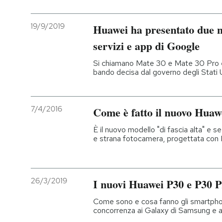
PODCAST
19/9/2019
Huawei ha presentato due 
servizi e app di Google
NEWSLETTER
Si chiamano Mate 30 e Mate 30 Pro e 
bando decisa dal governo degli Stati U
I MIEI PREFERITI
7/4/2016
Come è fatto il nuovo Huaw
SHOP
È il nuovo modello "di fascia alta" e 
e strana fotocamera, progettata con 
CALENDARIO
26/3/2019
I nuovi Huawei P30 e P30 P
AREA PERSONALE
Come sono e cosa fanno gli smartphon
Entra
concorrenza ai Galaxy di Samsung e a