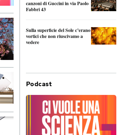
canzoni di Guccini in via Paolo
Edoar
Fabbri 43
cappi
Sulla superficie del Sole c’erano
Il fi
vortici che non riuscivamo a
facen
vedere
dentr
Podcast