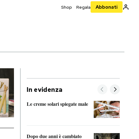
Abbonati
Shop
Regala
In evidenza
Le creme solari spiegate male
FitAc
guerr
Dopo due anni è cambiato
A cos