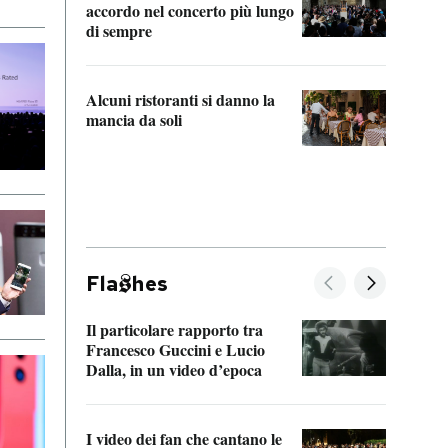
accordo nel concerto più lungo
di sempre
Il ci
parla
Alcuni ristoranti si danno la
nessu
mancia da soli
Fla
hes
Il particolare rapporto tra
La ve
Francesco Guccini e Lucio
“Loco
Dalla, in un video d’epoca
Franc
I video dei fan che cantano le
Il de