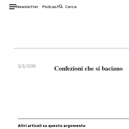
Newsletter
Podcast
Auto
HOME
Italia
Moda
Mondo
Libri
Politica
Consumismi
3/3/2016
Confezioni che si baciano
Tecnologia
Storie/Idee
Internet
Ok Boomer!
Scienza
Media
Cultura
Europa
Economia
Altrecose
Sport
Mondiali calcio 2026
Altri articoli su questo argomento