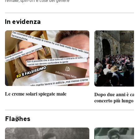
remake, spin-off e cose del genere
In evidenza
Le creme solari spiegate male
Dopo due anni è camb
concerto più lungo d
Fla
hes