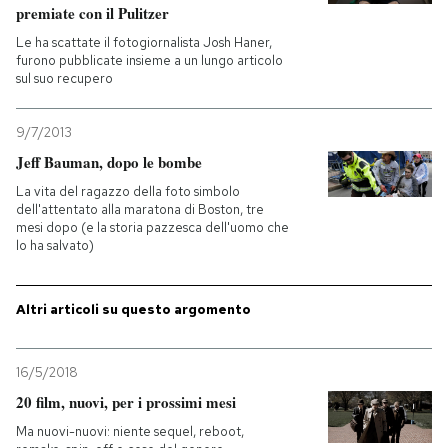
premiate con il Pulitzer
PODCAST
Le ha scattate il fotogiornalista Josh Haner,
furono pubblicate insieme a un lungo articolo
sul suo recupero
NEWSLETTER
9/7/2013
Jeff Bauman, dopo le bombe
I MIEI PREFERITI
La vita del ragazzo della foto simbolo
dell'attentato alla maratona di Boston, tre
mesi dopo (e la storia pazzesca dell'uomo che
SHOP
lo ha salvato)
CALENDARIO
Altri articoli su questo argomento
AREA PERSONALE
16/5/2018
20 film, nuovi, per i prossimi mesi
Entra
Ma nuovi-nuovi: niente sequel, reboot,