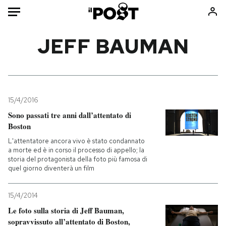
Auto
JEFF BAUMAN
HOME
Italia
Moda
Mondo
Libri
15/4/2016
Politica
Consumismi
Sono passati tre anni dall’attentato di
Boston
Tecnologia
Storie/Idee
L'attentatore ancora vivo è stato condannato
Internet
Ok Boomer!
a morte ed è in corso il processo di appello; la
Scienza
Media
storia del protagonista della foto più famosa di
quel giorno diventerà un film
Cultura
Europa
Economia
Altrecose
15/4/2014
Sport
Mondiali calcio 2026
Le foto sulla storia di Jeff Bauman,
sopravvissuto all’attentato di Boston,