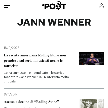
Auto
JANN WENNER
HOME
Italia
Moda
Mondo
Libri
18/9/2023
Politica
Consumismi
La rivista americana Rolling Stone non
prendeva sul serio i musicisti neri e le
Tecnologia
Storie/Idee
musiciste
Internet
Ok Boomer!
Lo ha ammesso – e rivendicato – lo storico
Scienza
Media
fondatore Jann Wenner, in un'intervista molto
criticata
Cultura
Europa
Economia
Altrecose
9/11/2017
Sport
Mondiali calcio 2026
Ascesa e declino di “Rolling Stone”