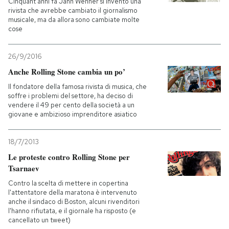
Cinquant'anni fa Jann Wenner si inventò una
rivista che avrebbe cambiato il giornalismo
musicale, ma da allora sono cambiate molte
PODCAST
cose
NEWSLETTER
26/9/2016
Anche Rolling Stone cambia un po’
Il fondatore della famosa rivista di musica, che
I MIEI PREFERITI
soffre i problemi del settore, ha deciso di
vendere il 49 per cento della società a un
giovane e ambizioso imprenditore asiatico
SHOP
18/7/2013
CALENDARIO
Le proteste contro Rolling Stone per
Tsarnaev
Contro la scelta di mettere in copertina
AREA PERSONALE
l'attentatore della maratona è intervenuto
anche il sindaco di Boston, alcuni rivenditori
Entra
l'hanno rifiutata, e il giornale ha risposto (e
cancellato un tweet)