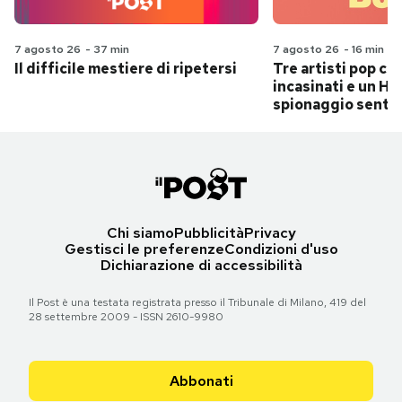
7 agosto 26
-
37 min
7 agosto 26
-
16 min
Il difficile mestiere di ripetersi
Tre artisti pop ch
incasinati e un Hit
spionaggio senti
Chi siamo
Pubblicità
Privacy
Gestisci le preferenze
Condizioni d'uso
Dichiarazione di accessibilità
Il Post è una testata registrata presso il Tribunale di Milano, 419 del
28 settembre 2009 - ISSN 2610-9980
Abbonati