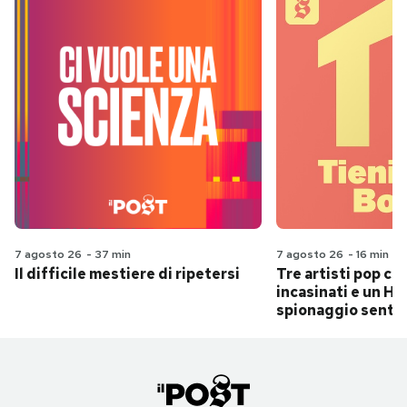
7 agosto 26
-
37 min
7 agosto 26
-
16 min
Il difficile mestiere di ripetersi
Tre artisti pop ch
incasinati e un Hit
spionaggio senti