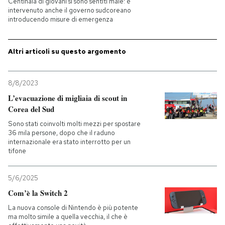
Centinaia di giovani si sono sentiti male: è
intervenuto anche il governo sudcoreano
introducendo misure di emergenza
PODCAST
Altri articoli su questo argomento
NEWSLETTER
8/8/2023
I MIEI PREFERITI
L’evacuazione di migliaia di scout in
Corea del Sud
SHOP
Sono stati coinvolti molti mezzi per spostare
36 mila persone, dopo che il raduno
internazionale era stato interrotto per un
tifone
CALENDARIO
5/6/2025
AREA PERSONALE
Com’è la Switch 2
Entra
La nuova console di Nintendo è più potente
ma molto simile a quella vecchia, il che è