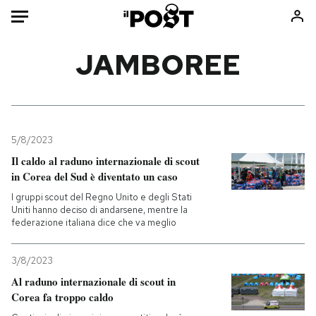
Auto
JAMBOREE
HOME
Italia
Moda
Mondo
Libri
5/8/2023
Politica
Consumismi
Il caldo al raduno internazionale di scout
in Corea del Sud è diventato un caso
Tecnologia
Storie/Idee
I gruppi scout del Regno Unito e degli Stati
Internet
Ok Boomer!
Uniti hanno deciso di andarsene, mentre la
Scienza
Media
federazione italiana dice che va meglio
Cultura
Europa
Economia
Altrecose
3/8/2023
Al raduno internazionale di scout in
Sport
Mondiali calcio 2026
Corea fa troppo caldo