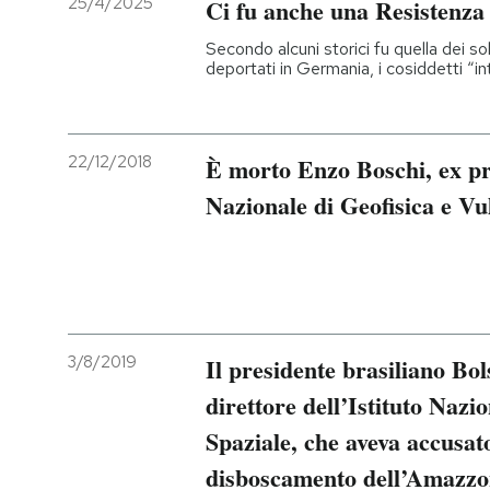
25/4/2025
Ci fu anche una Resistenza
PODCAST
Secondo alcuni storici fu quella dei sold
deportati in Germania, i cosiddetti “inte
NEWSLETTER
22/12/2018
È morto Enzo Boschi, ex pre
I MIEI PREFERITI
Nazionale di Geofisica e Vu
SHOP
CALENDARIO
3/8/2019
Il presidente brasiliano Bol
direttore dell’Istituto Nazi
AREA PERSONALE
Spaziale, che aveva accusat
Entra
disboscamento dell’Amazzo