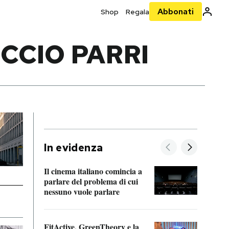
Abbonati
Shop
Regala
CCIO PARRI
In evidenza
Il cinema italiano comincia a
A cos
parlare del problema di cui
nessuno vuole parlare
Cosa 
FitActive, GreenTheory e la