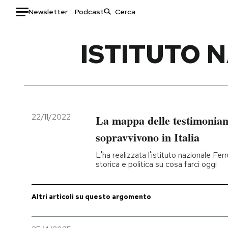
Newsletter
Podcast
Auto
ISTITUTO 
HOME
Italia
Moda
Mondo
Libri
Politica
Consumismi
22/11/2022
La mappa delle testimonianz
Tecnologia
Storie/Idee
sopravvivono in Italia
Internet
Ok Boomer!
L'ha realizzata l'istituto nazionale Ferr
Scienza
Media
storica e politica su cosa farci oggi
Cultura
Europa
Economia
Altrecose
Altri articoli su questo argomento
Sport
Mondiali calcio 2026