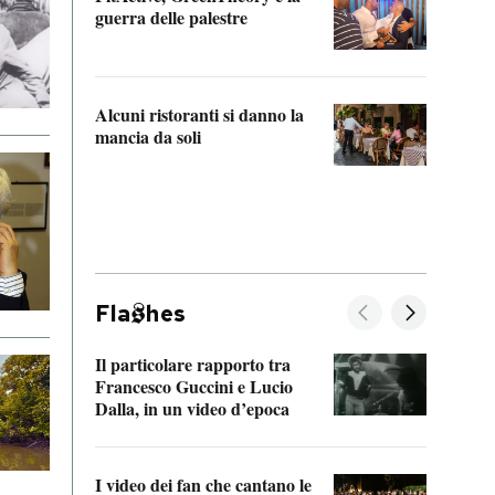
“Odis
guerra delle palestre
Che s
strum
Alcuni ristoranti si danno la
mancia da soli
Fla
hes
Il particolare rapporto tra
La ve
Francesco Guccini e Lucio
“Loco
Dalla, in un video d’epoca
Franc
I video dei fan che cantano le
Il de