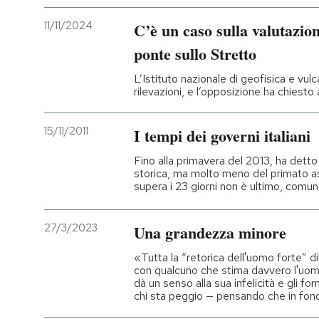
11/11/2024
C’è un caso sulla valutazion
ponte sullo Stretto
L’Istituto nazionale di geofisica e vul
rilevazioni, e l’opposizione ha chiesto
15/11/2011
I tempi dei governi italiani
Fino alla primavera del 2013, ha detto 
storica, ma molto meno del primato a
supera i 23 giorni non è ultimo, comu
27/3/2023
Una grandezza minore
«Tutta la “retorica dell'uomo forte” d
con qualcuno che stima davvero l'uomo
dà un senso alla sua infelicità e gli fo
chi sta peggio — pensando che in fon