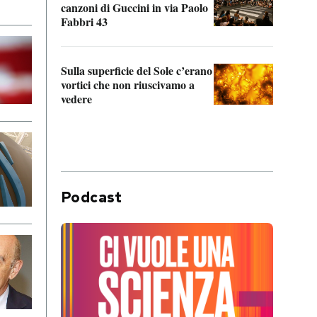
canzoni di Guccini in via Paolo
Edoar
Fabbri 43
cappi
Sulla superficie del Sole c’erano
Il fi
vortici che non riuscivamo a
facen
vedere
dentr
Podcast