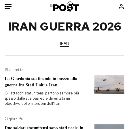
Auto
IRAN GUERRA 2026
HOME
IRAN
Italia
Moda
Mondo
Libri
Politica
Consumismi
19 giorni fa
Tecnologia
Storie/Idee
La Giordania sta finendo in mezzo alla
Internet
Ok Boomer!
guerra fra Stati Uniti e Iran
Scienza
Media
Gli attacchi statunitensi partono sempre più
Cultura
Europa
spesso dalle sue basi ed è diventata un
obiettivo delle ritorsioni dell'Iran
Economia
Altrecose
Sport
Mondiali calcio 2026
21 giorni fa
Due soldati statunitensi sono stati uccisi in