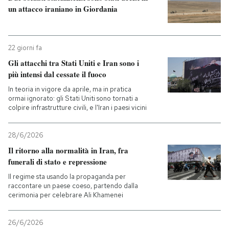
un attacco iraniano in Giordania
PODCAST
22 giorni fa
NEWSLETTER
Gli attacchi tra Stati Uniti e Iran sono i
più intensi dal cessate il fuoco
I MIEI PREFERITI
In teoria in vigore da aprile, ma in pratica
ormai ignorato: gli Stati Uniti sono tornati a
colpire infrastrutture civili, e l'Iran i paesi vicini
SHOP
28/6/2026
Il ritorno alla normalità in Iran, fra
CALENDARIO
funerali di stato e repressione
Il regime sta usando la propaganda per
raccontare un paese coeso, partendo dalla
AREA PERSONALE
cerimonia per celebrare Ali Khamenei
Entra
26/6/2026