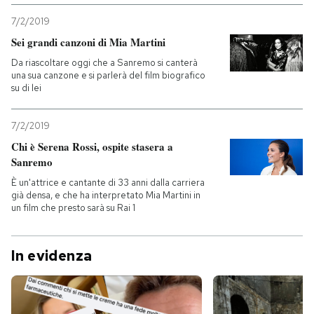
7/2/2019
PODCAST
Sei grandi canzoni di Mia Martini
Da riascoltare oggi che a Sanremo si canterà
NEWSLETTER
una sua canzone e si parlerà del film biografico
su di lei
I MIEI PREFERITI
7/2/2019
Chi è Serena Rossi, ospite stasera a
Sanremo
SHOP
È un'attrice e cantante di 33 anni dalla carriera
già densa, e che ha interpretato Mia Martini in
un film che presto sarà su Rai 1
CALENDARIO
In evidenza
AREA PERSONALE
Entra