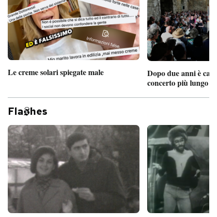
Le creme solari spiegate male
Dopo due anni è camb
concerto più lungo d
Fla
hes