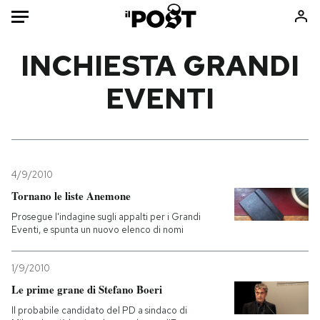
Auto
INCHIESTA GRANDI
EVENTI
HOME
Italia
Moda
Mondo
Libri
Politica
Consumismi
4/9/2010
Tecnologia
Storie/Idee
Tornano le liste Anemone
Internet
Ok Boomer!
Prosegue l'indagine sugli appalti per i Grandi
Scienza
Media
Eventi, e spunta un nuovo elenco di nomi
Cultura
Europa
Economia
Altrecose
1/9/2010
Sport
Mondiali calcio 2026
Le prime grane di Stefano Boeri
Il probabile candidato del PD a sindaco di