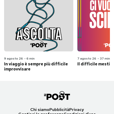
9 agosto 26
-
6 min
7 agosto 26
-
37 min
In viaggio è sempre più difficile
Il difficile mestie
improvvisare
Chi siamo
Pubblicità
Privacy