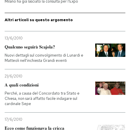
Milano ha già lasciato la consulta per l'Expo
PODCAST
Altri articoli su questo argomento
NEWSLETTER
13/6/2010
Qualcuno seguirà Scajola?
I MIEI PREFERITI
Nuovi dettagli sul coinvolgimento di Lunardi e
Matteoli nell'inchiesta Grandi eventi
SHOP
21/6/2010
A quali condizioni
CALENDARIO
Perché, a causa del Concordato tra Stato e
Chiesa, non sarà affatto facile indagare sul
cardinale Sepe
AREA PERSONALE
Entra
17/6/2010
Ecco come funzionava la cricca