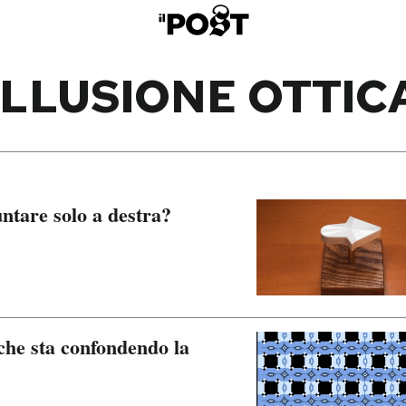
ILLUSIONE OTTIC
ntare solo a destra?
 che sta confondendo la