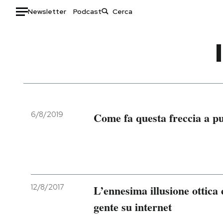
Newsletter
Podcast
Auto
HOME
Italia
Moda
Mondo
Libri
Politica
Consumismi
6/8/2019
Come fa questa freccia a pu
Tecnologia
Storie/Idee
Internet
Ok Boomer!
Scienza
Media
Cultura
Europa
Economia
Altrecose
12/8/2017
L’ennesima illusione ottica
Sport
Mondiali calcio 2026
gente su internet