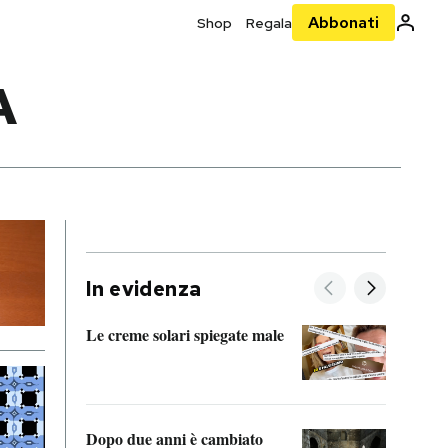
Abbonati
Shop
Regala
A
In evidenza
Le creme solari spiegate male
FitAc
guerr
Dopo due anni è cambiato
A cos