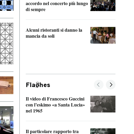
accordo nel concerto più lungo
di sempre
Il ci
parla
Alcuni ristoranti si danno la
nessu
mancia da soli
Fla
hes
Il video di Francesco Guccini
Sulla
con l’eskimo «a Santa Lucia»
vorti
nel 1965
veder
Il particolare rapporto tra
La ve