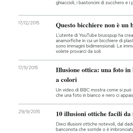
ghiaccioli, i bastoncini di zucchero e i 
17/12/2015
Questo bicchiere non è un b
L’utente di YouTube brusspup ha creat
anamorfiche in cui un bicchiere di pla
sono immagini bidimensionali. Le imm
volete provarci da soli.
17/11/2015
Illusione ottica: una foto i
a colori
Un video di BBC mostra come si può in
che una foto in bianco e nero ci appaia
29/9/2015
10 illusioni ottiche facili da
Dieci illusioni ottiche notevoli, dal dad
banconota che sorride o è imbronciata