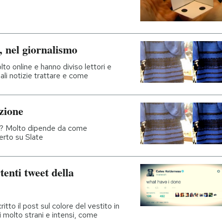
a, nel giornalismo
o online e hanno diviso lettori e
ali notizie trattare e come
azione
o o? Molto dipende da come
erto su Slate
rtenti tweet della
tto il post sul colore del vestito in
i molto strani e intensi, come