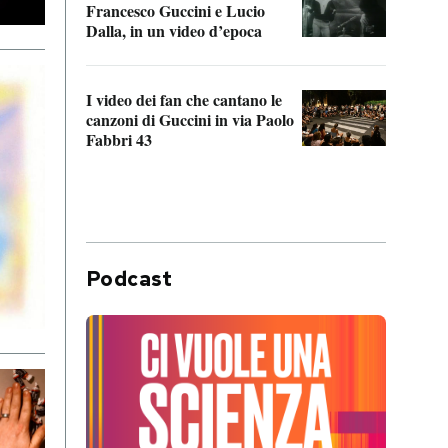
Francesco Guccini e Lucio
“Loco
Dalla, in un video d’epoca
Franc
I video dei fan che cantano le
Il de
canzoni di Guccini in via Paolo
Edoar
Fabbri 43
cappi
Podcast