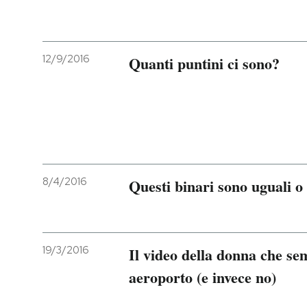
PODCAST
12/9/2016
Quanti puntini ci sono?
NEWSLETTER
I MIEI PREFERITI
SHOP
8/4/2016
Questi binari sono uguali o 
CALENDARIO
19/3/2016
Il video della donna che se
AREA PERSONALE
aeroporto (e invece no)
Entra