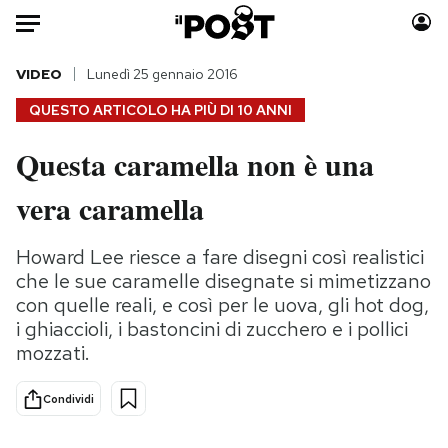
Auto
VIDEO
Lunedì 25 gennaio 2016
QUESTO ARTICOLO HA PIÙ DI
10 ANNI
HOME
Questa caramella non è una
Italia
Moda
vera caramella
Mondo
Libri
Politica
Consumismi
Howard Lee riesce a fare disegni così realistici
Tecnologia
Storie/Idee
che le sue caramelle disegnate si mimetizzano
Internet
Ok Boomer!
con quelle reali, e così per le uova, gli hot dog,
Scienza
Media
i ghiaccioli, i bastoncini di zucchero e i pollici
Cultura
Europa
mozzati.
Economia
Altrecose
Sport
Mondiali calcio 2026
Condividi