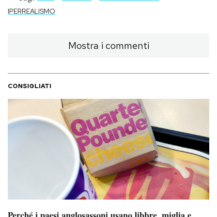
Notifiche mobile
IPERREALISMO
Regala il Post
Hai bisogno di aiuto?
Mostra i commenti
Esci
CONSIGLIATI
Perché i paesi anglosassoni usano libbre, miglia e