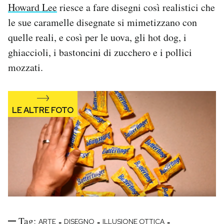
Howard Lee
riesce a fare disegni così realistici che
PODCAST
le sue caramelle disegnate si mimetizzano con
quelle reali, e così per le uova, gli hot dog, i
ghiaccioli, i bastoncini di zucchero e i pollici
NEWSLETTER
mozzati.
I MIEI PREFERITI
SHOP
CALENDARIO
AREA PERSONALE
Area Personale
Newsletter
Tag:
-
-
-
ARTE
DISEGNO
ILLUSIONE OTTICA