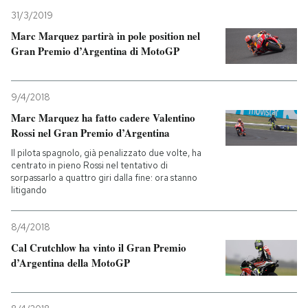
31/3/2019
PODCAST
Marc Marquez partirà in pole position nel
Gran Premio d’Argentina di MotoGP
NEWSLETTER
9/4/2018
Marc Marquez ha fatto cadere Valentino
I MIEI PREFERITI
Rossi nel Gran Premio d’Argentina
Il pilota spagnolo, già penalizzato due volte, ha
SHOP
centrato in pieno Rossi nel tentativo di
sorpassarlo a quattro giri dalla fine: ora stanno
litigando
CALENDARIO
8/4/2018
Cal Crutchlow ha vinto il Gran Premio
AREA PERSONALE
d’Argentina della MotoGP
Entra