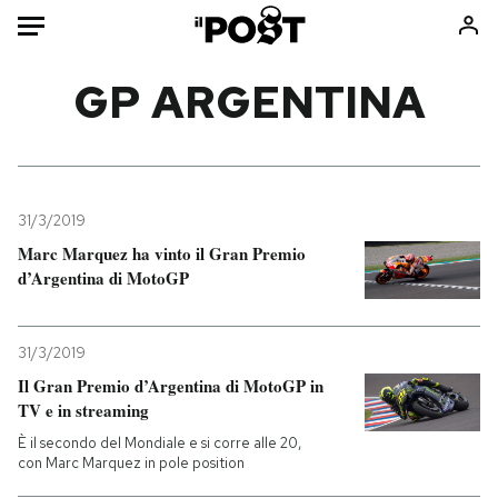
Auto
GP ARGENTINA
HOME
Italia
Moda
Mondo
Libri
31/3/2019
Politica
Consumismi
Marc Marquez ha vinto il Gran Premio
d’Argentina di MotoGP
Tecnologia
Storie/Idee
Internet
Ok Boomer!
Scienza
Media
31/3/2019
Cultura
Europa
Il Gran Premio d’Argentina di MotoGP in
TV e in streaming
Economia
Altrecose
Sport
Mondiali calcio 2026
È il secondo del Mondiale e si corre alle 20,
con Marc Marquez in pole position