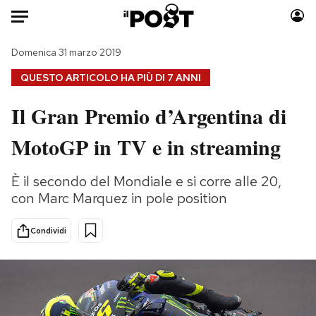
Auto
Domenica 31 marzo 2019
QUESTO ARTICOLO HA PIÙ DI
7 ANNI
HOME
Il Gran Premio d’Argentina di
Italia
Moda
MotoGP in TV e in streaming
Mondo
Libri
Politica
Consumismi
È il secondo del Mondiale e si corre alle 20,
Tecnologia
Storie/Idee
con Marc Marquez in pole position
Internet
Ok Boomer!
Scienza
Media
Condividi
Cultura
Europa
Economia
Altrecose
Sport
Mondiali calcio 2026