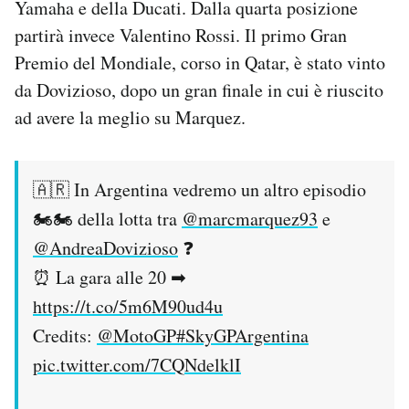
Yamaha e della Ducati. Dalla quarta posizione
Notifiche mobile
partirà invece Valentino Rossi. Il primo Gran
Regala il Post
Premio del Mondiale, corso in Qatar, è stato vinto
Hai bisogno di aiuto?
Esci
da Dovizioso, dopo un gran finale in cui è riuscito
ad avere la meglio su Marquez.
🇦🇷 In Argentina vedremo un altro episodio
🏍🏍 della lotta tra
@marcmarquez93
e
@AndreaDovizioso
❓
⏰ La gara alle 20 ➡
https://t.co/5m6M90ud4u
Credits:
@MotoGP
#SkyGPArgentina
pic.twitter.com/7CQNdelklI