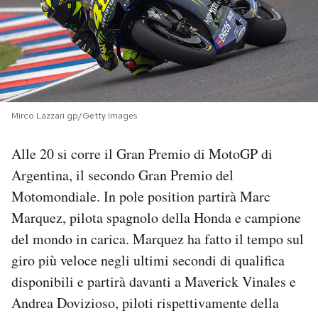
PODCAST
NEWSLETTER
Mirco Lazzari gp/Getty Images
I MIEI PREFERITI
Alle 20 si corre il Gran Premio di MotoGP di
SHOP
Argentina, il secondo Gran Premio del
Motomondiale. In pole position partirà Marc
Marquez, pilota spagnolo della Honda e campione
CALENDARIO
del mondo in carica. Marquez ha fatto il tempo sul
giro più veloce negli ultimi secondi di qualifica
AREA PERSONALE
disponibili e partirà davanti a Maverick Vinales e
Area Personale
Andrea Dovizioso, piloti rispettivamente della
Newsletter