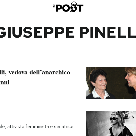
GIUSEPPE PINELL
li, vedova dell’anarchico
anni
ale, attivista femminista e senatrice