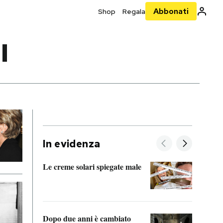
Abbonati
Shop
Regala
I
In evidenza
Le creme solari spiegate male
FitAc
guerr
Dopo due anni è cambiato
A cos