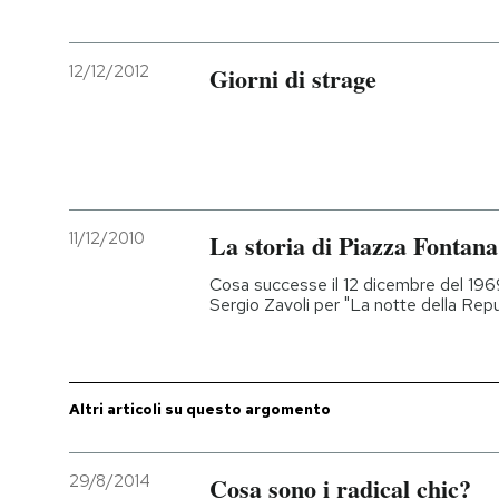
PODCAST
12/12/2012
Giorni di strage
NEWSLETTER
I MIEI PREFERITI
11/12/2010
La storia di Piazza Fontana
SHOP
Cosa successe il 12 dicembre del 196
Sergio Zavoli per "La notte della Rep
CALENDARIO
Altri articoli su questo argomento
AREA PERSONALE
Entra
29/8/2014
Cosa sono i radical chic?