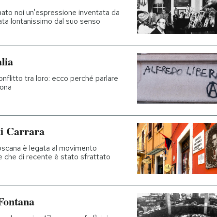
mato noi un'espressione inventata da
ta lontanissimo dal suo senso
lia
nflitto tra loro: ecco perché parlare
iona
di Carrara
toscana è legata al movimento
 e che di recente è stato sfrattato
 Fontana