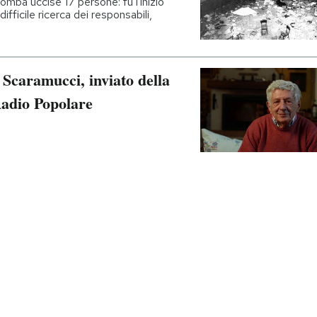
omba uccise 17 persone: fu l'inizio
ifficile ricerca dei responsabili,
 Scaramucci, inviato della
Radio Popolare