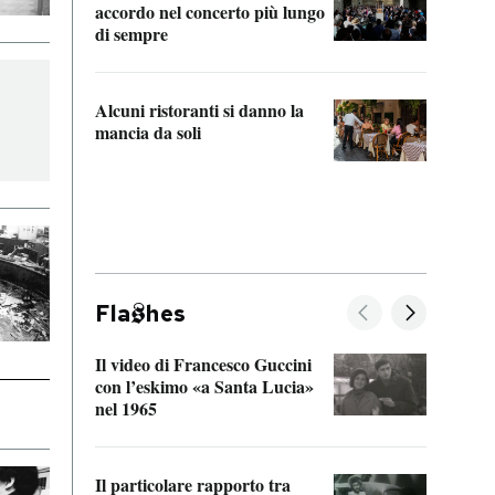
accordo nel concerto più lungo
di sempre
Il ci
parla
Alcuni ristoranti si danno la
nessu
mancia da soli
Fla
hes
Il video di Francesco Guccini
Sulla
con l’eskimo «a Santa Lucia»
vorti
nel 1965
veder
Il particolare rapporto tra
La ve