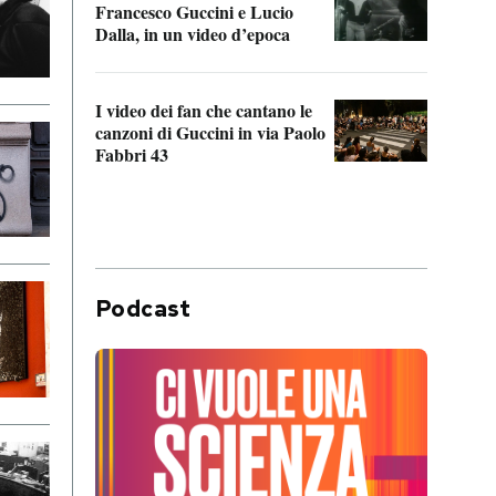
Francesco Guccini e Lucio
“Loco
Dalla, in un video d’epoca
Franc
I video dei fan che cantano le
Il de
canzoni di Guccini in via Paolo
Edoar
Fabbri 43
cappi
Podcast