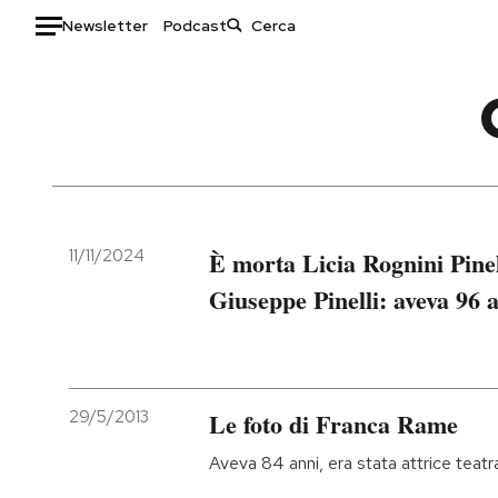
Newsletter
Podcast
Auto
HOME
Italia
Moda
Mondo
Libri
Politica
Consumismi
11/11/2024
È morta Licia Rognini Pinel
Tecnologia
Storie/Idee
Giuseppe Pinelli: aveva 96 
Internet
Ok Boomer!
Scienza
Media
Cultura
Europa
Economia
Altrecose
29/5/2013
Le foto di Franca Rame
Sport
Mondiali calcio 2026
Aveva 84 anni, era stata attrice teatr