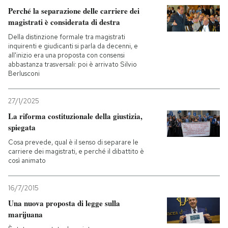
Perché la separazione delle carriere dei
PODCAST
magistrati è considerata di destra
Della distinzione formale tra magistrati
inquirenti e giudicanti si parla da decenni, e
NEWSLETTER
all'inizio era una proposta con consensi
abbastanza trasversali: poi è arrivato Silvio
Berlusconi
I MIEI PREFERITI
27/1/2025
La riforma costituzionale della giustizia,
SHOP
spiegata
Cosa prevede, qual è il senso di separare le
carriere dei magistrati, e perché il dibattito è
CALENDARIO
così animato
AREA PERSONALE
16/7/2015
Una nuova proposta di legge sulla
Entra
marijuana