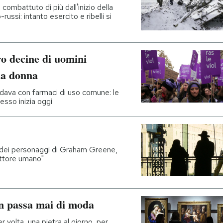
è combattuto di più dall'inizio della
-russi: intanto esercito e ribelli si
ro decine di uomini
na donna
edava con farmaci di uso comune: le
cesso inizia oggi
 dei personaggi di Graham Greene,
Fattore umano"
non passa mai di moda
r volta, una pietra al giorno, per