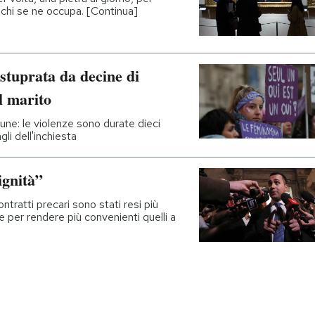
 chi se ne occupa. [Continua]
stuprata da decine di
l marito
ne: le violenze sono durate dieci
li dell'inchiesta
ignità”
ntratti precari sono stati resi più
e per rendere più convenienti quelli a