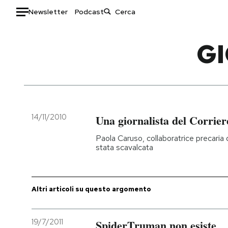
Newsletter
Podcast
Auto
GI
HOME
Italia
Moda
Mondo
Libri
Politica
Consumismi
14/11/2010
Una giornalista del Corrier
Tecnologia
Storie/Idee
Paola Caruso, collaboratrice precaria 
Internet
Ok Boomer!
stata scavalcata
Scienza
Media
Cultura
Europa
Economia
Altrecose
Altri articoli su questo argomento
Sport
Mondiali calcio 2026
19/7/2011
SpiderTruman non esiste