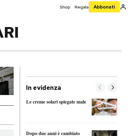
Abbonati
Shop
Regala
ARI
In evidenza
Le creme solari spiegate male
FitAc
guerr
Dopo due anni è cambiato
A cos