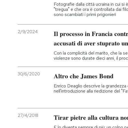
Fotografie dalla città ucraina in cui si 
"tregua" e che ora è controllata dai filo
sono scambiati i primi prigionieri
2/9/2024
Il processo in Francia cont
accusati di aver stuprato u
Con la complicità del marito, che la s
violenze sono durate dieci anni, il pro
30/6/2020
Altro che James Bond
Enrico Deaglio descrive la grandezza
nell'introduzione alla riedizione del "
27/4/2018
T​irar pietre alla cultura 
E lo diventa sempre di più: un colpo pe