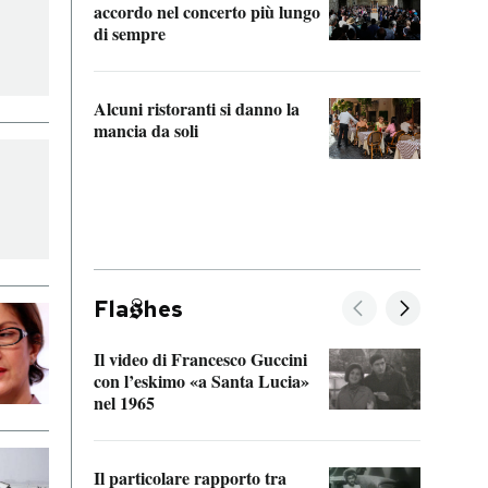
accordo nel concerto più lungo
di sempre
Il ci
parla
Alcuni ristoranti si danno la
nessu
mancia da soli
Fla
hes
Il video di Francesco Guccini
Sulla
con l’eskimo «a Santa Lucia»
vorti
nel 1965
veder
Il particolare rapporto tra
La ve