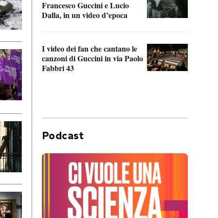
Francesco Guccini e Lucio
“Loco
Dalla, in un video d’epoca
Franc
I video dei fan che cantano le
Il de
canzoni di Guccini in via Paolo
Edoar
Fabbri 43
cappi
Podcast