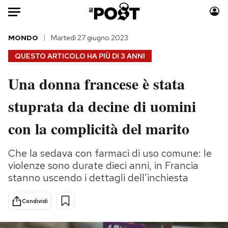
Auto
MONDO
Martedì 27 giugno 2023
QUESTO ARTICOLO HA PIÙ DI
3 ANNI
HOME
Una donna francese è stata
Italia
Moda
stuprata da decine di uomini
Mondo
Libri
Politica
Consumismi
con la complicità del marito
Tecnologia
Storie/Idee
Internet
Ok Boomer!
Che la sedava con farmaci di uso comune: le
Scienza
Media
violenze sono durate dieci anni, in Francia
Cultura
Europa
stanno uscendo i dettagli dell'inchiesta
Economia
Altrecose
Condividi
Sport
Mondiali calcio 2026