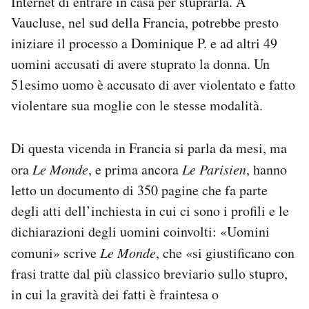
Internet di entrare in casa per stuprarla. A
Notifiche mobile
Vaucluse, nel sud della Francia, potrebbe presto
Regala il Post
iniziare il processo a Dominique P. e ad altri 49
Hai bisogno di aiuto?
uomini accusati di avere stuprato la donna. Un
Esci
51esimo uomo è accusato di aver violentato e fatto
violentare sua moglie con le stesse modalità.
Di questa vicenda in Francia si parla da mesi, ma
ora
Le Monde
, e prima ancora
Le Parisien
, hanno
letto un documento di 350 pagine che fa parte
degli atti dell’inchiesta in cui ci sono i profili e le
dichiarazioni degli uomini coinvolti: «Uomini
comuni» scrive
Le Monde
, che «si giustificano con
frasi tratte dal più classico breviario sullo stupro,
in cui la gravità dei fatti è fraintesa o