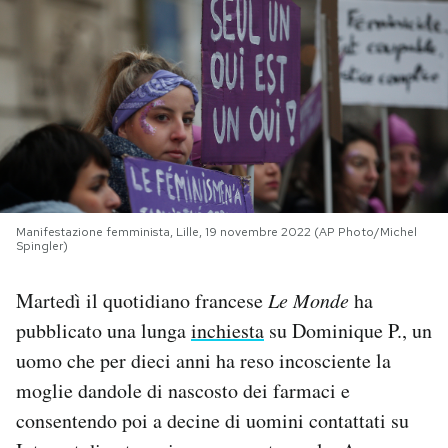
PODCAST
NEWSLETTER
I MIEI PREFERITI
Manifestazione femminista, Lille, 19 novembre 2022 (AP Photo/Michel
SHOP
Spingler)
Martedì il quotidiano francese
Le Monde
ha
CALENDARIO
pubblicato una lunga
inchiesta
su Dominique P., un
uomo che per dieci anni ha reso incosciente la
AREA PERSONALE
moglie dandole di nascosto dei farmaci e
Area Personale
consentendo poi a decine di uomini contattati su
Newsletter