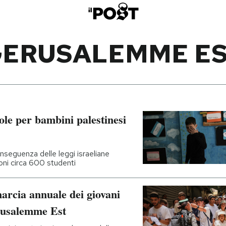
ERUSALEMME E
le per bambini palestinesi
seguenza delle leggi israeliane
oni circa 600 studenti
arcia annuale dei giovani
erusalemme Est