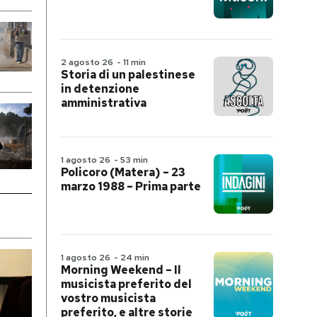
2 agosto 26
-
11 min
Storia di un palestinese
in detenzione
amministrativa
1 agosto 26
-
53 min
Policoro (Matera) – 23
marzo 1988 – Prima parte
1 agosto 26
-
24 min
Morning Weekend – Il
musicista preferito del
vostro musicista
preferito, e altre storie