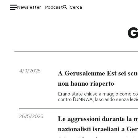
Newsletter
Podcast
Auto
G
HOME
Italia
Moda
Mondo
Libri
Politica
Consumismi
4/9/2025
A Gerusalemme Est sei scuo
Tecnologia
Storie/Idee
non hanno riaperto
Internet
Ok Boomer!
Erano state chiuse a maggio come con
Scienza
Media
contro l'UNRWA, lasciando senza lezi
Cultura
Europa
Economia
Altrecose
26/5/2025
Le aggressioni durante la m
Sport
Mondiali calcio 2026
nazionalisti israeliani a G