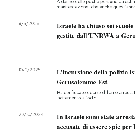
A danno delle poche persone palestines
manifestazione, che anche quest'anno 
PODCAST
8/5/2025
Israele ha chiuso sei scuole
NEWSLETTER
gestite dall’UNRWA a Ger
I MIEI PREFERITI
10/2/2025
L’incursione della polizia is
SHOP
Gerusalemme Est
CALENDARIO
Ha confiscato decine di libri e arrestat
incitamento all'odio
AREA PERSONALE
22/10/2024
In Israele sono state arrest
Entra
accusate di essere spie per 