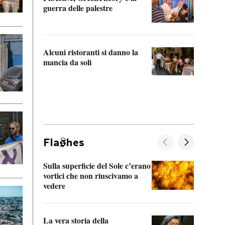
“Odis
guerra delle palestre
Che s
strum
Alcuni ristoranti si danno la
mancia da soli
Fla
hes
Sulla superficie del Sole c’erano
Il fi
vortici che non riuscivamo a
facen
vedere
dentr
La vera storia della
Il vi