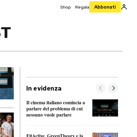
Abbonati
Shop
Regala
ST
In evidenza
Il cinema italiano comincia a
A cos
parlare del problema di cui
nessuno vuole parlare
Cosa 
FitActive, GreenTheory e la