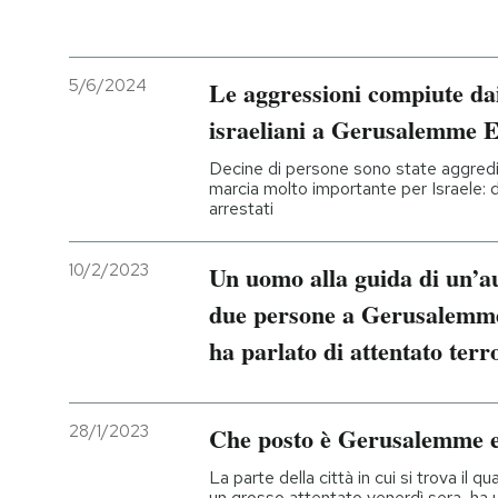
5/6/2024
Le aggressioni compiute dai
israeliani a Gerusalemme E
Decine di persone sono state aggredit
marcia molto importante per Israele: di
arrestati
10/2/2023
Un uomo alla guida di un’au
due persone a Gerusalemme 
ha parlato di attentato terr
28/1/2023
Che posto è Gerusalemme e
La parte della città in cui si trova il
un grosso attentato venerdì sera, ha 