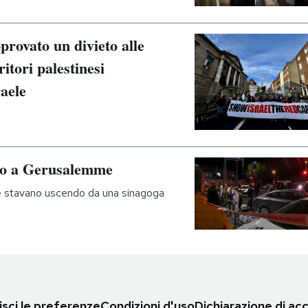
rovato un divieto alle
itori palestinesi
raele
ato a Gerusalemme
e stavano uscendo da una sinagoga
sci le preferenze
Condizioni d'uso
Dichiarazione di acc