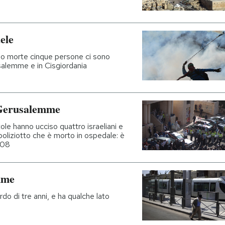
ele
ono morte cinque persone ci sono
rusalemme e in Cisgiordania
 Gerusalemme
tole hanno ucciso quattro israeliani e
poliziotto che è morto in ospedale: è
2008
mme
rdo di tre anni, e ha qualche lato