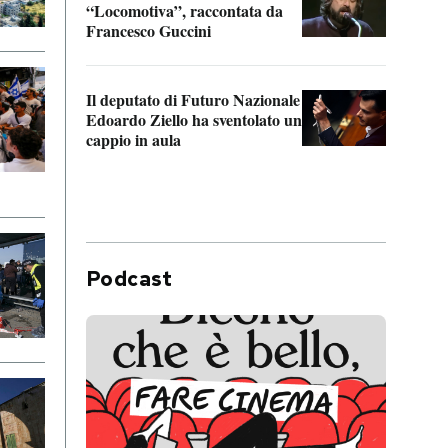
“Locomotiva”, raccontata da
inseg
Francesco Guccini
Khers
Il deputato di Futuro Nazionale
La pl
Edoardo Ziello ha sventolato un
da P
cappio in aula
Podcast