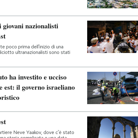
 giovani nazionalisti
st
e poco prima dell'inizio di una
ciotto ultranazionalisti sono stati
to ha investito e ucciso
est: il governo israeliano
oristico
st
 quartiere Neve Yaakov, dove c'è stato
una storia complicata e una data