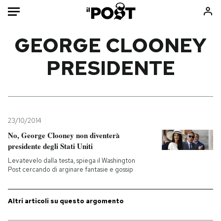
Auto
GEORGE CLOONEY
PRESIDENTE
HOME
Italia
Moda
Mondo
Libri
Politica
Consumismi
23/10/2014
Tecnologia
Storie/Idee
No, George Clooney non diventerà
Internet
Ok Boomer!
presidente degli Stati Uniti
Scienza
Media
Levatevelo dalla testa, spiega il Washington
Cultura
Europa
Post cercando di arginare fantasie e gossip
Economia
Altrecose
Sport
Mondiali calcio 2026
Altri articoli su questo argomento