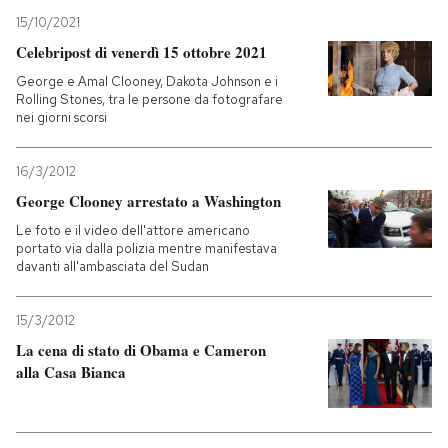
15/10/2021
PODCAST
Celebripost di venerdì 15 ottobre 2021
George e Amal Clooney, Dakota Johnson e i
Rolling Stones, tra le persone da fotografare
NEWSLETTER
nei giorni scorsi
16/3/2012
I MIEI PREFERITI
George Clooney arrestato a Washington
Le foto e il video dell'attore americano
SHOP
portato via dalla polizia mentre manifestava
davanti all'ambasciata del Sudan
CALENDARIO
15/3/2012
La cena di stato di Obama e Cameron
AREA PERSONALE
alla Casa Bianca
Entra